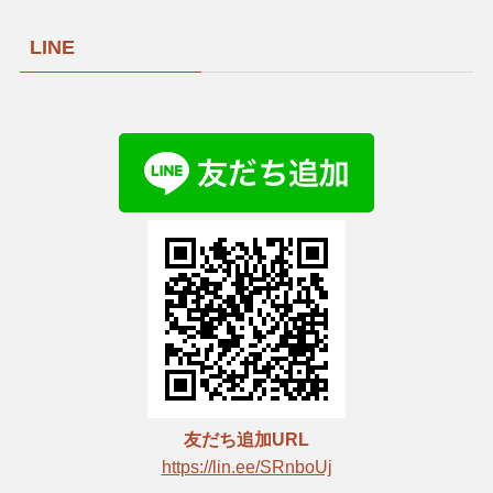
LINE
友だち追加URL
https://lin.ee/SRnboUj