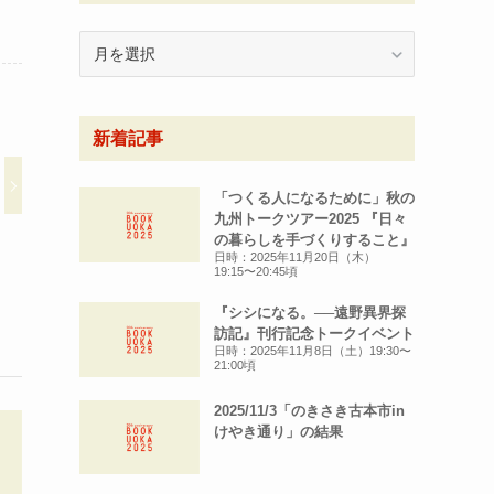
月
別
ア
ー
新着記事
カ
イ
ブ
「つくる人になるために」秋の
九州トークツアー2025 『日々
の暮らしを手づくりすること』
日時：2025年11月20日（木）
19:15〜20:45頃
『シシになる。──遠野異界探
訪記』刊行記念トークイベント
日時：2025年11月8日（土）19:30〜
21:00頃
2025/11/3「のきさき古本市in
けやき通り」の結果