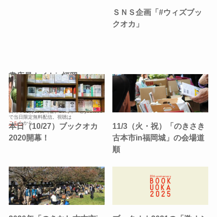
ＳＮＳ企画「#ウィズブッ
クオカ」
書店員ナイトin福岡
［youtubeで当日限定無料
配信］
日時：11月13日（金）20時半〜@youtube
で当日限定無料配信。視聴は
こちら
から
本日（10/27）ブックオカ
11/3（火・祝）「のきさき
2020開幕！
古本市in福岡城」の会場道
順