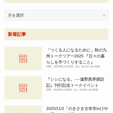
月
別
ア
ー
新着記事
カ
イ
「つくる人になるために」秋の九
ブ
州トークツアー2025 『日々の暮
らしを手づくりすること』
日時：2025年11月20日（木）19:15〜20:45頃
『シシになる。──遠野異界探訪
記』刊行記念トークイベント
日時：2025年11月8日（土）19:30〜21:00頃
2025/11/3「のきさき古本市inけや