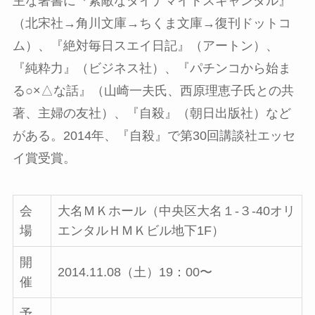
主な著書に『素敵なダイナマイトスキャンダル』
（北宋社→角川文庫→ちくま文庫→復刊ドットコ
ム）、『絶対毎日スエイ日記』（アートン）、
『純粋力』（ビジネス社）、『パチンコから始ま
る○×△な話』（山崎一夫氏、西原理恵子氏との共
著、主婦の友社）、『自殺』（朝日出版社）など
がある。2014年、『自殺』で第30回講談社エッセ
イ賞受賞。
会
大名ＭＫホール（中央区大名１-３-40オリ
場
エンタルＨＭＫビル地下1F）
開
2014.11.08（土）19：00〜
催
予