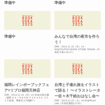
準備中
準備中
準備中
みんなで台湾の夜市を作ろ
う！
日時：2014.11.16（日）14：
00@TSUTAYA BOOK STORE TENJIN（中
央区今泉1-20-17）
福岡レインボーブックフェ
台湾と子連れ旅をイラスト
ア☓リブロ福岡天神店
で語る！ 〜イラストレータ
日時：2014.11.16（日）12:00@冷泉公園
ー佐々木千絵おはなし会〜
（福岡 ＲＡＩＮＢＯＷ ＰＡＲＡＤＥ ２０
１４会場、博多区上川端町7）
日時：2014.11.15（土）16:00@Read
cafe（中央区薬院2-2-33）