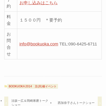
お申し込みはこちら
約
料
１５００円 ＊要予約
金
お
問
info@bookuoka.com
TEL:090-6425-6711
合
せ
BOOKUOKA 2014
主(共)催イベント
法坂一広＆岡崎琢磨トーク
西加奈子さんトークショー
ショー