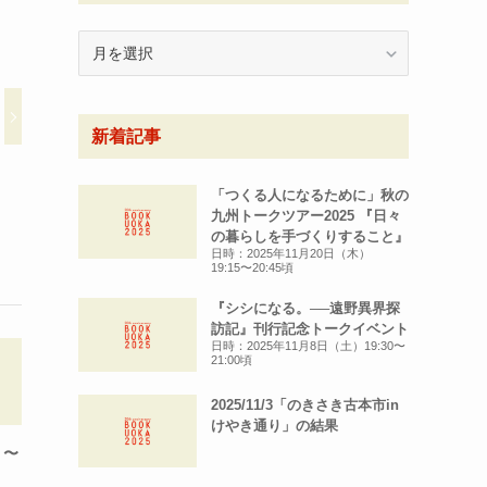
月
別
ア
ー
新着記事
カ
イ
ブ
「つくる人になるために」秋の
九州トークツアー2025 『日々
の暮らしを手づくりすること』
日時：2025年11月20日（木）
19:15〜20:45頃
『シシになる。──遠野異界探
訪記』刊行記念トークイベント
日時：2025年11月8日（土）19:30〜
21:00頃
2025/11/3「のきさき古本市in
けやき通り」の結果
 〜