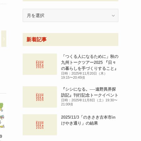
月
別
ア
ー
新着記事
カ
イ
ブ
「つくる人になるために」秋の
九州トークツアー2025 『日々
の暮らしを手づくりすること』
日時：2025年11月20日（木）
19:15〜20:45頃
『シシになる。──遠野異界探
訪記』刊行記念トークイベント
日時：2025年11月8日（土）19:30〜
21:00頃
2025/11/3「のきさき古本市in
けやき通り」の結果
9