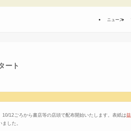
ニュース
タート
10/12ごろから書店等の店頭で配布開始いたします。表紙は
益
いました。