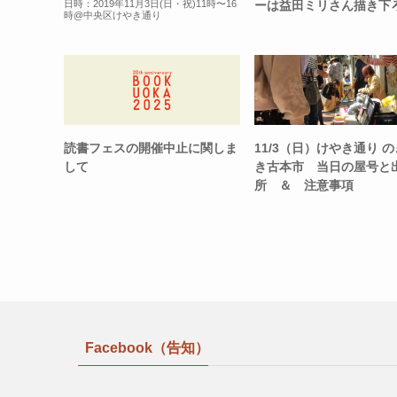
ーは益田ミリさん描き下
日時：2019年11月3日(日・祝)11時〜16
時@中央区けやき通り
読書フェスの開催中止に関しま
11/3（日）けやき通り 
して
き古本市 当日の屋号と
所 ＆ 注意事項
Facebook（告知）