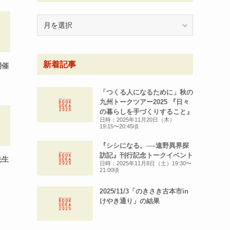
月
別
ア
ー
新着記事
カ
開催
イ
ブ
「つくる人になるために」秋の
九州トークツアー2025 『日々
の暮らしを手づくりすること』
日時：2025年11月20日（木）
19:15〜20:45頃
『シシになる。──遠野異界探
訪記』刊行記念トークイベント
先生
日時：2025年11月8日（土）19:30〜
21:00頃
2025/11/3「のきさき古本市in
けやき通り」の結果