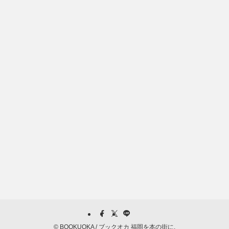
©
BOOKUOKA / ブックオカ 福岡を本の街に.