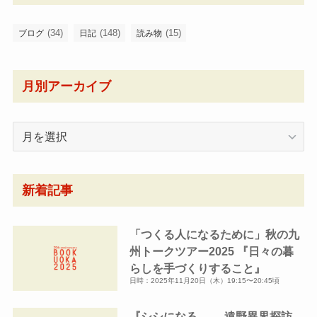
(34)
(148)
(15)
ブログ
日記
読み物
月別アーカイブ
月
別
ア
ー
新着記事
カ
イ
「つくる人になるために」秋の九
ブ
州トークツアー2025 『日々の暮
らしを手づくりすること』
日時：2025年11月20日（木）19:15〜20:45頃
『シシになる。──遠野異界探訪