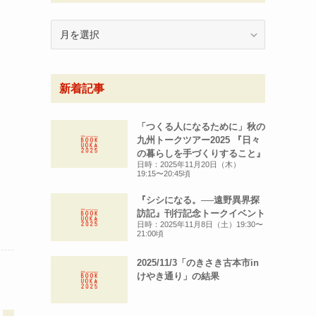
月
別
ア
ー
新着記事
カ
イ
ブ
「つくる人になるために」秋の
九州トークツアー2025 『日々
の暮らしを手づくりすること』
日時：2025年11月20日（木）
19:15〜20:45頃
『シシになる。──遠野異界探
訪記』刊行記念トークイベント
日時：2025年11月8日（土）19:30〜
21:00頃
2025/11/3「のきさき古本市in
けやき通り」の結果