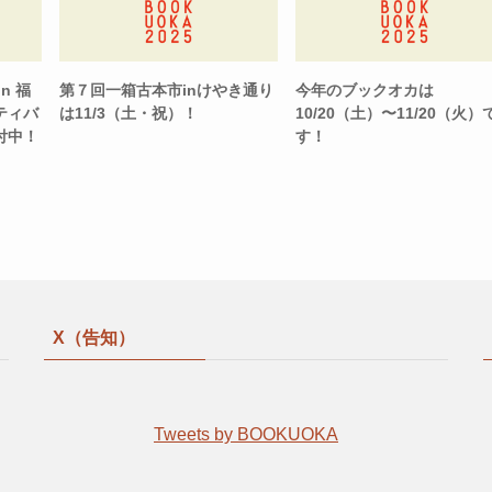
n 福
第７回一箱古本市inけやき通り
今年のブックオカは
ティバ
は11/3（土・祝）！
10/20（土）〜11/20（火）
付中！
す！
X（告知）
Tweets by BOOKUOKA