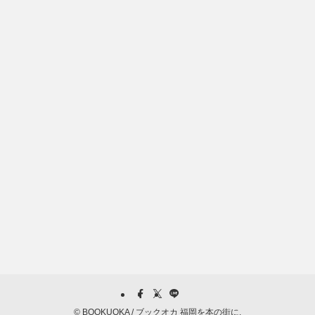
©
BOOKUOKA / ブックオカ 福岡を本の街に.