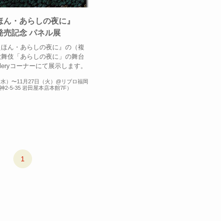
ほん・あらしの夜に』
発売記念 パネル展
えほん・あらしの夜に』の（複
歌舞伎「あらしの夜に」の舞台
alleryコーナーにて展示します。
（水）〜11月27日（火）@リブロ福岡
2-5-35 岩田屋本店本館7F）
1