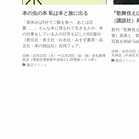
本の虫の本 私は本と旅に出る
『歌舞伎え
（講談社）
「昼休みは5分でご飯を食べ、あとは読
書……」そんな本に埋もれて生きる人や、本
新刊『歌舞伎
の仕事をしている人の日常を記した6出版社
製）原画と、
（創元社・青土社・白水社・みすず書房・晶
写真をWall G
文社・本の雑誌社）合同フェア。
日時：10月24日
天神店（中央区天神
日時：10月23日（火）〜11月23日（金・祝）@丸善博
多店（博多区博多駅中央街1-1 JR博多シティ8F）
書店イベント
書店イベント