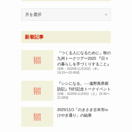
月
別
ア
ー
新着記事
カ
イ
ブ
「つくる人になるために」秋の
九州トークツアー2025 『日々
の暮らしを手づくりすること』
日時：2025年11月20日（木）
19:15〜20:45頃
『シシになる。──遠野異界探
訪記』刊行記念トークイベント
日時：2025年11月8日（土）19:30〜
21:00頃
2025/11/3「のきさき古本市in
けやき通り」の結果