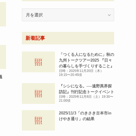
月
別
ア
ー
新着記事
カ
イ
ブ
「つくる人になるために」秋の
九州トークツアー2025 『日々
の暮らしを手づくりすること』
日時：2025年11月20日（木）
19:15〜20:45頃
議
『シシになる。──遠野異界探
訪記』刊行記念トークイベント
日時：2025年11月8日（土）19:30〜
21:00頃
2025/11/3「のきさき古本市in
けやき通り」の結果