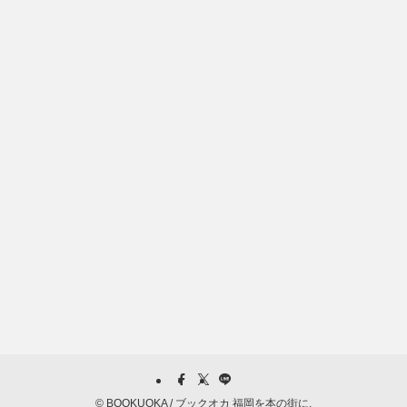
©
BOOKUOKA / ブックオカ 福岡を本の街に.