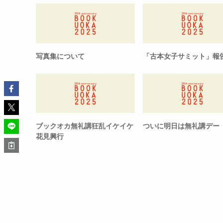
写真集について
「古本女子サミット」報
ブックオカ無礼講狂乱イケイケ
ついに明日は無礼講デー
花見興行