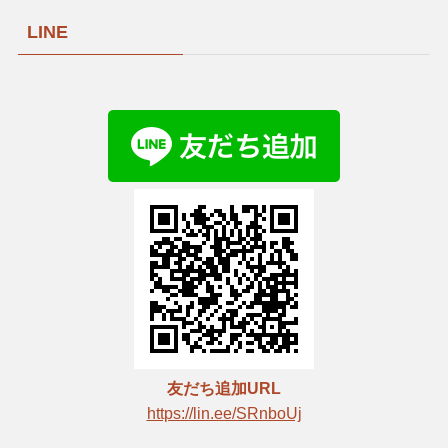
LINE
友だち追加URL
https://lin.ee/SRnboUj