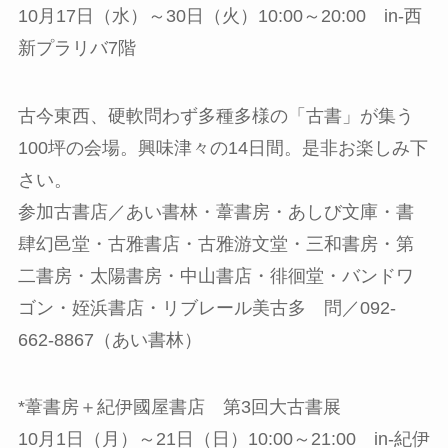
10月17日（水）～30日（火）10:00～20:00 in-西
新プラリバ7階
古今東西、硬軟問わず多種多様の「古書」が集う
100坪の会場。興味津々の14日間。是非お楽しみ下
さい。
参加古書店／あい書林・葦書房・あしび文庫・書
肆幻邑堂・古雅書店・古雅游文堂・三和書房・第
二書房・太陽書房・中山書店・徘徊堂・バンドワ
ゴン・姪浜書店・リブレール美古多 問／092-
662-8867（あい書林）
*葦書房＋紀伊國屋書店 第3回大古書展
10月1日（月）～21日（日）10:00～21:00 in-紀伊