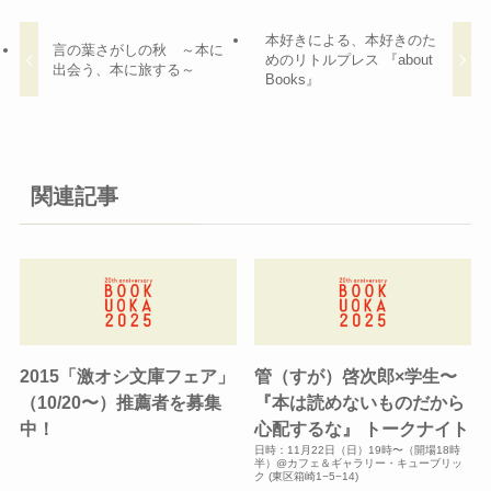
本好きによる、本好きのた
言の葉さがしの秋 ～本に
めのリトルプレス 『about
出会う、本に旅する～
Books』
関連記事
2015「激オシ文庫フェア」
管（すが）啓次郎×学生〜
（10/20〜）推薦者を募集
『本は読めないものだから
中！
心配するな』 トークナイト
日時：11月22日（日）19時〜（開場18時
半）@カフェ＆ギャラリー・キューブリッ
ク (東区箱崎1−5−14)