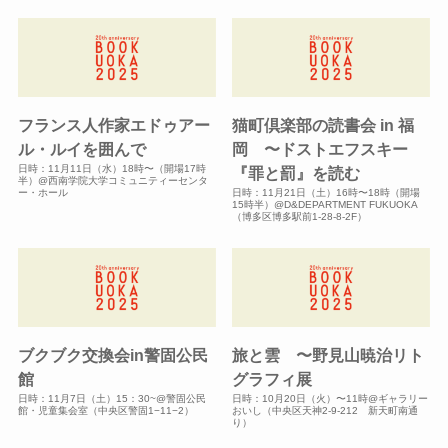
フランス人作家エドゥアー
猫町倶楽部の読書会 in 福
ル・ルイを囲んで
岡 〜ドストエフスキー
日時：11月11日（水）18時〜（開場17時
『罪と罰』を読む
半）@西南学院大学コミュニティーセンタ
ー・ホール
日時：11月21日（土）16時〜18時（開場
15時半）@D&DEPARTMENT FUKUOKA
（博多区博多駅前1-28-8-2F）
ブクブク交換会in警固公民
旅と雲 〜野見山暁治リト
館
グラフィ展
日時：11月7日（土）15：30~@警固公民
日時：10月20日（火）〜11時@ギャラリー
館・児童集会室（中央区警固1−11−2）
おいし（中央区天神2-9-212 新天町南通
り）