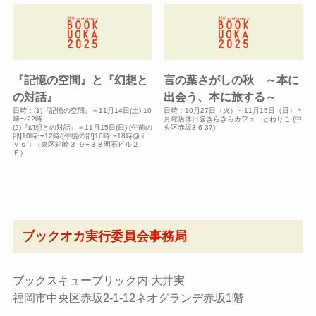
『記憶の空間』と『幻想と
言の葉さがしの秋 ～本に
の対話』
出会う、本に旅する～
日時：(1)『記憶の空間』＝11月14日(土) 10
日時：10月27日（火）～11月15日（日）＊
時〜22時
月曜店休日@きらきらカフェ とねりこ (中
(2)『幻想との対話』＝11月15日(日) [午前の
央区赤坂3-6-37)
部]10時〜12時/[午後の部]16時〜18時@ｉ
ｖｓｉ（東区箱崎３-９−３８明石ビル２
Ｆ）
ブックオカ実行委員会事務局
ブックスキューブリック内 大井実
福岡市中央区赤坂2-1-12ネオグランデ赤坂1階