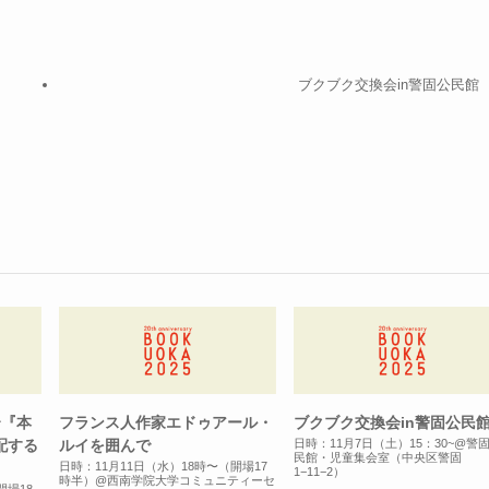
ブクブク交換会in警固公民館
〜『本
フランス人作家エドゥアール・
ブクブク交換会in警固公民
配する
ルイを囲んで
日時：11月7日（土）15：30~@警
民館・児童集会室（中央区警固
日時：11月11日（水）18時〜（開場17
1−11−2）
時半）@西南学院大学コミュニティーセ