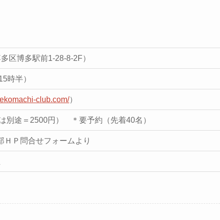
博多区博多駅前1-28-8-2F）
15時半）
nekomachi-club.com/
）
会は別途＝2500円） ＊要予約（先着40名）
町倶楽部ＨＰ問合せフォームより
社