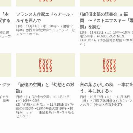
〜『本
フランス人作家エドゥアール・
猫町倶楽部の読書会 in 福
配する
ルイを囲んで
岡 〜ドストエフスキー『
罰』を読む
日時：11月11日（水）18時〜（開場17
時半）@西南学院大学コミュニティーセ
開場18
日時：11月21日（土）16時〜18時
ンター・ホール
キューブ
場15時半）@D&DEPARTMENT
FUKUOKA （博多区博多駅前1-28-8-
2F）
トグラ
『記憶の空間』と『幻想との対
言の葉さがしの秋 ～本に
話』
う、本に旅する～
@ギャラ
日時：(1)『記憶の空間』＝11月14日
日時：10月27日（火）～11月15日
2 新天
(土) 10時〜22時
（日）＊月曜店休日@きらきらカ
(2)『幻想との対話』＝11月15日(日) [午
とねりこ (中央区赤坂3-6-37)
前の部]10時〜12時/[午後の部]16時〜18
時@ｉｖｓｉ（東区箱崎３-９−３８明石
ビル２Ｆ）