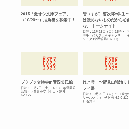
2015「激オシ文庫フェア」
管（すが）啓次郎×学生
（10/20〜）推薦者を募集中！
は読めないものだから心
な』 トークナイト
日時：11月22日（日）19時〜（
時半）@カフェ＆ギャラリー・
リック (東区箱崎1−5−14)
ブクブク交換会in警固公民館
旅と雲 〜野見山暁治リ
フィ展
日時：11月7日（土）15：30~@警固公
民館・児童集会室（中央区警固
日時：10月20日（火）〜11時
1−11−2）
リーおいし（中央区天神2-9-21
町南通り）