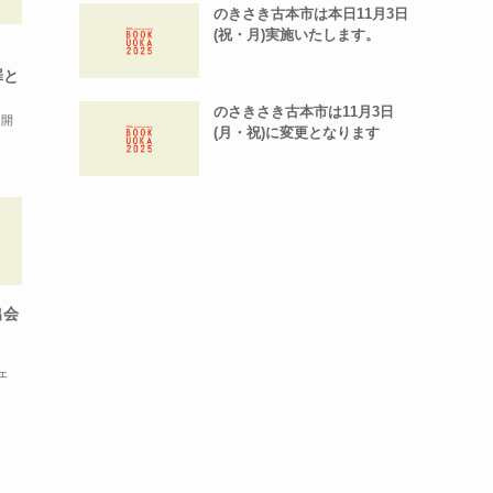
のきさき古本市は本日11月3日
(祝・月)実施いたします。
罪と
のさきさき古本市は11月3日
（開
(月・祝)に変更となります
出会
フェ