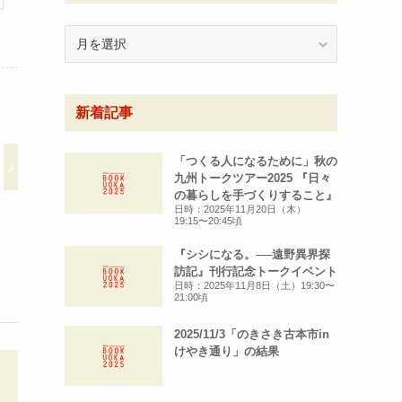
月
別
ア
ー
新着記事
カ
イ
ブ
「つくる人になるために」秋の
九州トークツアー2025 『日々
の暮らしを手づくりすること』
日時：2025年11月20日（木）
19:15〜20:45頃
『シシになる。──遠野異界探
訪記』刊行記念トークイベント
日時：2025年11月8日（土）19:30〜
21:00頃
2025/11/3「のきさき古本市in
けやき通り」の結果