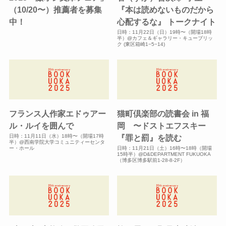
（10/20〜）推薦者を募集
『本は読めないものだから
中！
心配するな』 トークナイト
日時：11月22日（日）19時〜（開場18時
半）@カフェ＆ギャラリー・キューブリッ
ク (東区箱崎1−5−14)
フランス人作家エドゥアー
猫町倶楽部の読書会 in 福
ル・ルイを囲んで
岡 〜ドストエフスキー
日時：11月11日（水）18時〜（開場17時
『罪と罰』を読む
半）@西南学院大学コミュニティーセンタ
ー・ホール
日時：11月21日（土）16時〜18時（開場
15時半）@D&DEPARTMENT FUKUOKA
（博多区博多駅前1-28-8-2F）