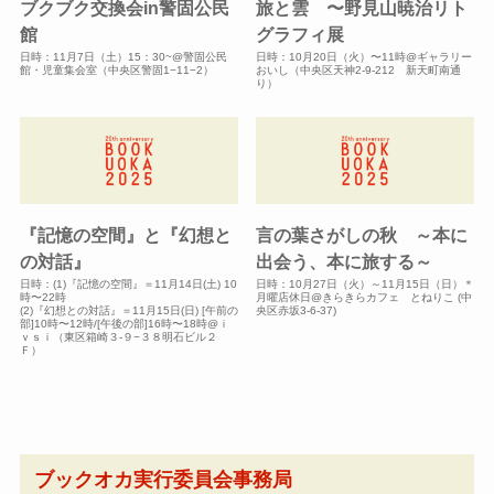
ブクブク交換会in警固公民
旅と雲 〜野見山暁治リト
館
グラフィ展
日時：11月7日（土）15：30~@警固公民
日時：10月20日（火）〜11時@ギャラリー
館・児童集会室（中央区警固1−11−2）
おいし（中央区天神2-9-212 新天町南通
り）
『記憶の空間』と『幻想と
言の葉さがしの秋 ～本に
の対話』
出会う、本に旅する～
日時：(1)『記憶の空間』＝11月14日(土) 10
日時：10月27日（火）～11月15日（日）＊
時〜22時
月曜店休日@きらきらカフェ とねりこ (中
(2)『幻想との対話』＝11月15日(日) [午前の
央区赤坂3-6-37)
部]10時〜12時/[午後の部]16時〜18時@ｉ
ｖｓｉ（東区箱崎３-９−３８明石ビル２
Ｆ）
ブックオカ実行委員会事務局