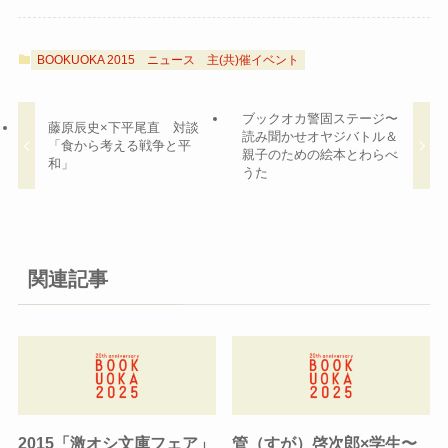
BOOKUOKA 2015
ニュース
主(共)催イベント
ブックオカ警固ステージ〜
藤原辰史×下平尾直 対談
読み聞かせオヤジバトル＆
「食から考える戦争と平
親子のための絵本とわらべ
和」
うた
関連記事
2015「激オシ文庫フェア」
管（すが）啓次郎×学生〜