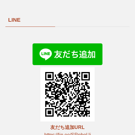
LINE
友だち追加URL
https://lin.ee/SRnboUj