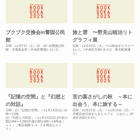
ブクブク交換会in警固公民
旅と雲 〜野見山暁治リト
館
グラフィ展
日時：11月7日（土）15：30~@警固公民
日時：10月20日（火）〜11時@ギャラリー
館・児童集会室（中央区警固1−11−2）
おいし（中央区天神2-9-212 新天町南通
り）
『記憶の空間』と『幻想と
言の葉さがしの秋 ～本に
の対話』
出会う、本に旅する～
日時：(1)『記憶の空間』＝11月14日(土) 10
日時：10月27日（火）～11月15日（日）＊
時〜22時
月曜店休日@きらきらカフェ とねりこ (中
(2)『幻想との対話』＝11月15日(日) [午前の
央区赤坂3-6-37)
部]10時〜12時/[午後の部]16時〜18時@ｉ
ｖｓｉ（東区箱崎３-９−３８明石ビル２
Ｆ）