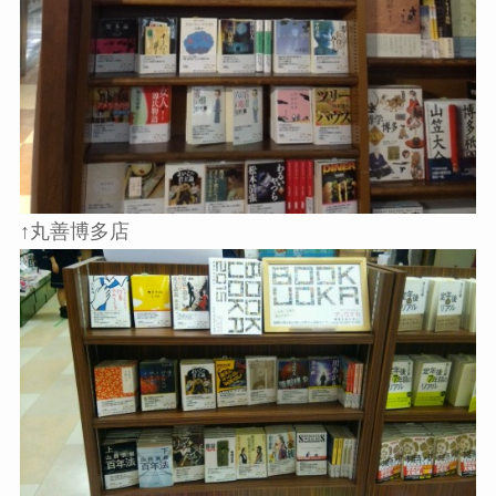
↑丸善博多店