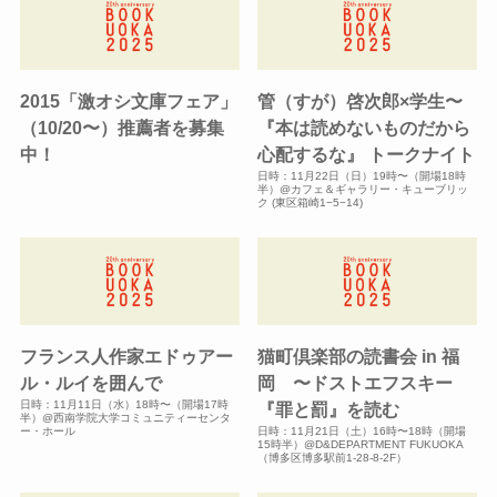
2015「激オシ文庫フェア」
管（すが）啓次郎×学生〜
（10/20〜）推薦者を募集
『本は読めないものだから
中！
心配するな』 トークナイト
日時：11月22日（日）19時〜（開場18時
半）@カフェ＆ギャラリー・キューブリッ
ク (東区箱崎1−5−14)
フランス人作家エドゥアー
猫町倶楽部の読書会 in 福
ル・ルイを囲んで
岡 〜ドストエフスキー
日時：11月11日（水）18時〜（開場17時
『罪と罰』を読む
半）@西南学院大学コミュニティーセンタ
ー・ホール
日時：11月21日（土）16時〜18時（開場
15時半）@D&DEPARTMENT FUKUOKA
（博多区博多駅前1-28-8-2F）