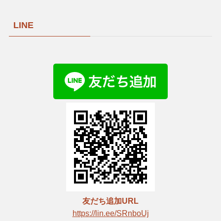
LINE
友だち追加URL
https://lin.ee/SRnboUj