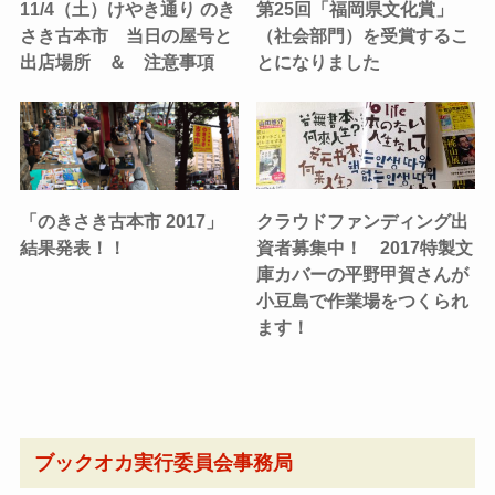
11/4（土）けやき通り のき
第25回「福岡県文化賞」
さき古本市 当日の屋号と
（社会部門）を受賞するこ
出店場所 ＆ 注意事項
とになりました
「のきさき古本市 2017」
クラウドファンディング出
結果発表！！
資者募集中！ 2017特製文
庫カバーの平野甲賀さんが
小豆島で作業場をつくられ
ます！
ブックオカ実行委員会事務局