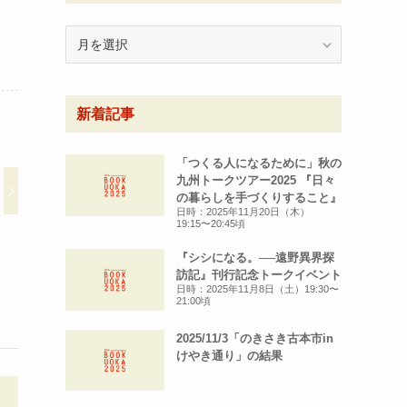
月
別
ア
ー
新着記事
カ
イ
ブ
「つくる人になるために」秋の
九州トークツアー2025 『日々
の暮らしを手づくりすること』
日時：2025年11月20日（木）
19:15〜20:45頃
『シシになる。──遠野異界探
訪記』刊行記念トークイベント
日時：2025年11月8日（土）19:30〜
21:00頃
2025/11/3「のきさき古本市in
けやき通り」の結果