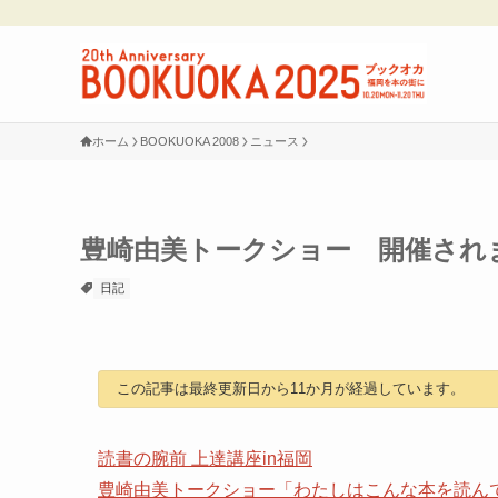
ホーム
BOOKUOKA 2008
ニュース
豊崎由美トークショー 開催され
日記
この記事は最終更新日から11か月が経過しています。
読書の腕前 上達講座in福岡
豊崎由美トークショー「わたしはこんな本を読ん