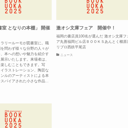
室 となりの本棚」 開催
激オシ文庫フェア 開催中！
福岡の書店員100名が選んだ 激オシ文庫フ
ア丸善福岡ビル店ＢＯＯＫＳあんとく櫛原
ャラリールーモが図書室に。職
リブロ西鉄平尾店
別を問わず様々な分野の人々が
を、本への想いや魅力を紹介す
ニュース
に展示いたします。来場者は、
を楽しむこともできます。写
、イラストレーション、陶芸な
ャンルのアーティストによる本
スパイアされた小さな作品...