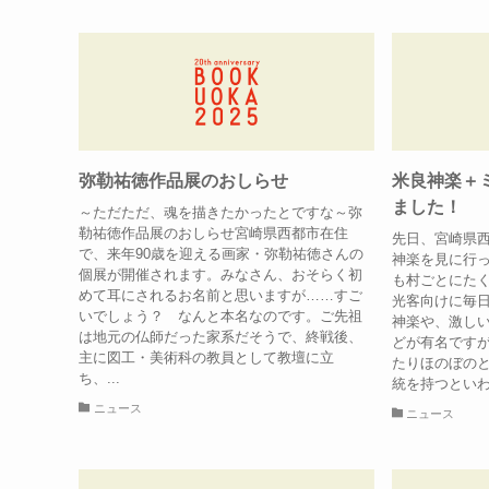
弥勒祐徳作品展のおしらせ
米良神楽＋
ました！
～ただただ、魂を描きたかったとですな～弥
勒祐徳作品展のおしらせ宮崎県西都市在住
先日、宮崎県
で、来年90歳を迎える画家・弥勒祐徳さんの
神楽を見に行
個展が開催されます。みなさん、おそらく初
も村ごとにた
めて耳にされるお名前と思いますが……すご
光客向けに毎
いでしょう？ なんと本名なのです。ご先祖
神楽や、激し
は地元の仏師だった家系だそうで、終戦後、
どが有名です
主に図工・美術科の教員として教壇に立
たりほのぼのと
ち、...
統を持つといわ
ニュース
ニュース