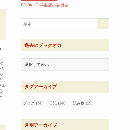
BOOKUOKA書店小委員会
過去のブックオカ
＆
イク
5
0
月
クル
タグアーカイブ
心
ー
ブログ
(34)
日記
(148)
読み物
(15)
月別アーカイブ