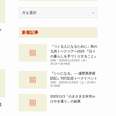
月
別
ア
ー
夕
新着記事
カ
イ
ブ
「つくる人になるために」秋の
九州トークツアー2025 『日々
の暮らしを手づくりすること』
日時：2025年11月20日（木）
19:15〜20:45頃
『シシになる。──遠野異界探
訪記』刊行記念トークイベント
日時：2025年11月8日（土）19:30〜
21:00頃
2025/11/3「のきさき古本市in
けやき通り」の結果
ま