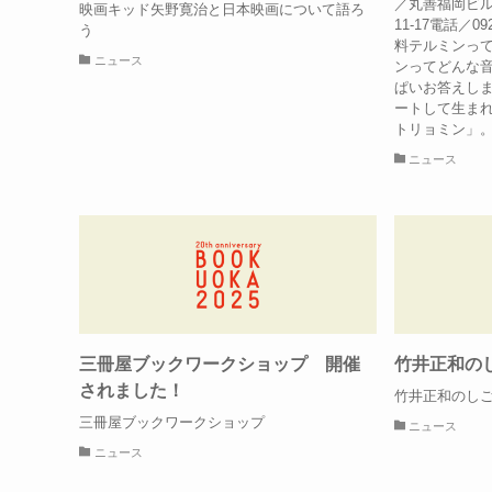
／丸善福岡ビル
映画キッド矢野寛治と日本映画について語ろ
11-17電話／09
う
料テルミンっ
ニュース
ンってどんな
ぱいお答えし
ートして生ま
トリョミン」。
ニュース
三冊屋ブックワークショップ 開催
竹井正和の
されました！
竹井正和のし
三冊屋ブックワークショップ
ニュース
ニュース