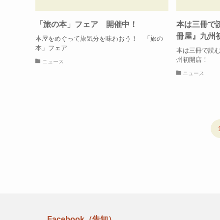
「旅の本」フェア 開催中！
本は三冊で
冊屋』九州
本屋をめぐって旅気分を味わおう！ 「旅の
本」フェア
本は三冊で読
州初開店！
ニュース
ニュース
Facebook（告知）