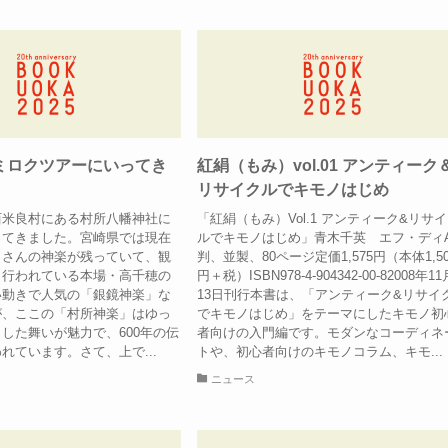
ミロクツアーにいってき
紅絹（もみ）vol.01 アンティーク
リサイクルでキモノはじめ
西米良村にある村所八幡神社に
「紅絹（もみ）Vol.1 アンティーク&リサ
ってきました。宮崎県では現在
ルでキモノはじめ」青木千英 エフ・ディA
くさんの神楽が残っていて、観
判、並製、80ページ定価1,575円（本体1,50
日行われている本場・高千穂の
円＋税）ISBN978-4-904342-00-82008年11
い動きで人気の「銀鏡神楽」な
13日刊行本書は、「アンティーク&リサイ
が、ここの「村所神楽」はゆっ
でキモノはじめ」をテーマにしたキモノ初
した舞いが魅力で、600年の伝
者向けの入門編です。モダンなコーディネ
れています。さて、上で...
トや、初心者向けのキモノコラム、キモ...
ニュース