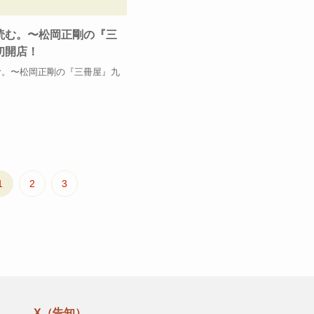
読む。〜松岡正剛の『三
初開店！
む。〜松岡正剛の『三冊屋』九
1
2
3
X（告知）