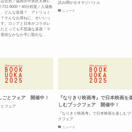
店住所／福岡市中央区天神1-
読み聞かせオヤジバトル
2-731-9000＊40分程度／入場無
ニュース
て、どんな楽器？ アトリョミ
音？そんなお尋ねに、せいいっ
ます。ロシアと日本がコラボレ
れたとっても不思議な楽器「マ
普段なかなか手に取れな...
しごとフェア 開催中！
『なりきり映画考』で日本映画を
しむブックフェア 開催中！
ごとフェア
『なりきり映画考』で日本映画を楽しむブ
クフェア
ニュース