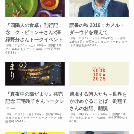
『四隣人の食卓』刊行記
読書の秋 2019：カメル・
念 ク・ビョンモさん×深
ダーウドを迎えて
日時：11月12日（火）13時30分〜（開場
緑野分さんトークイベント
13時15分）@西南コミュニティーセンター
日時：11月16日（土）18時〜（開場17時
（早良区西新6-2-92）
半）@本のあるところ ajiro（中央区天神3-
6-8-1B）
『真夜中の陽だまり』発売
越境する詩人たち～世界を
記念 三宅玲子さんトークシ
かけめぐることば 劉燕子
ョー
さんのお話、朗読
日時：11月1日（金）19時〜（開場18時）
日時：10月27日（日）14時〜（開場13時
@カフェ＆ギャラリーキューブリック（東
半）@本のあるところajiro（中央区天神3-6-
区箱崎1-5-14）
8-1B）