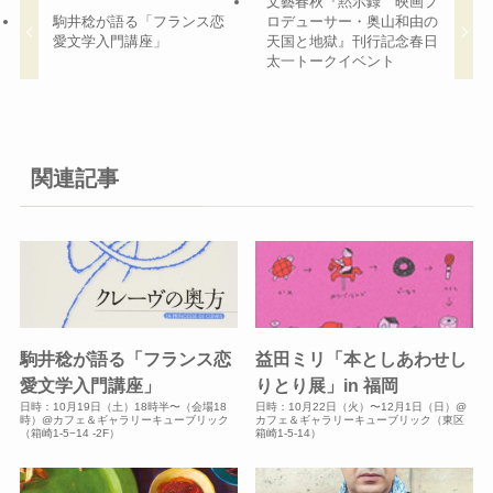
文藝春秋『黙示録 映画プ
駒井稔が語る「フランス恋
ロデューサー・奥山和由の
愛文学入門講座」
天国と地獄』刊行記念春日
太一トークイベント
関連記事
駒井稔が語る「フランス恋
益田ミリ「本としあわせし
愛文学入門講座」
りとり展」in 福岡
日時：10月19日（土）18時半〜（会場18
日時：10月22日（火）〜12月1日（日）@
時）@カフェ＆ギャラリーキューブリック
カフェ＆ギャラリーキューブリック（東区
（箱崎1-5−14 -2F）
箱崎1-5-14）