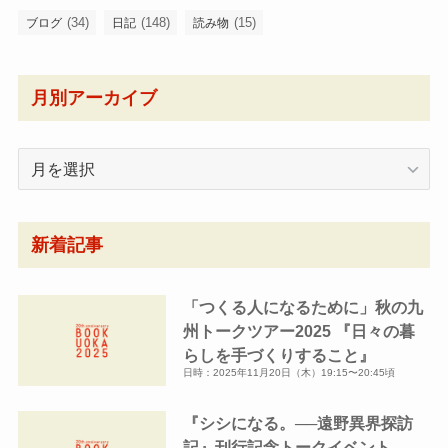
(34)
(148)
(15)
ブログ
日記
読み物
月別アーカイブ
月
別
ア
ー
新着記事
カ
イ
「つくる人になるために」秋の九
ブ
州トークツアー2025 『日々の暮
らしを手づくりすること』
日時：2025年11月20日（木）19:15〜20:45頃
『シシになる。──遠野異界探訪
記』刊行記念トークイベント