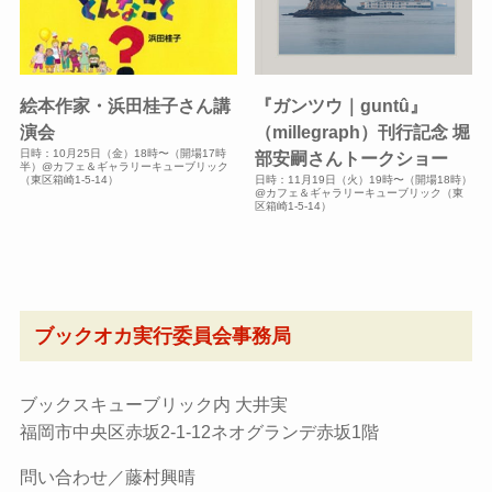
絵本作家・浜田桂子さん講
『ガンツウ｜guntû』
演会
（millegraph）刊行記念 堀
日時：10月25日（金）18時〜（開場17時
部安嗣さんトークショー
半）@カフェ＆ギャラリーキューブリック
（東区箱崎1-5-14）
日時：11月19日（火）19時〜（開場18時）
@カフェ＆ギャラリーキューブリック（東
区箱崎1-5-14）
ブックオカ実行委員会事務局
ブックスキューブリック内 大井実
福岡市中央区赤坂2-1-12ネオグランデ赤坂1階
問い合わせ／藤村興晴