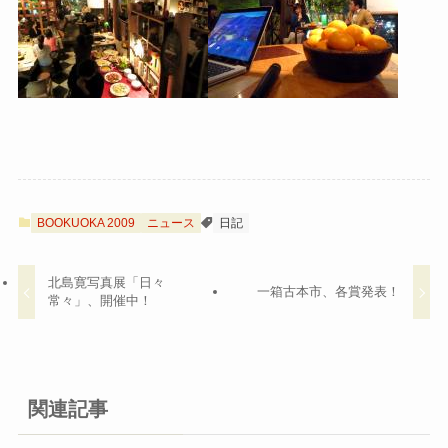
BOOKUOKA 2009
ニュース
日記
北島寛写真展「日々
一箱古本市、各賞発表！
常々」、開催中！
関連記事