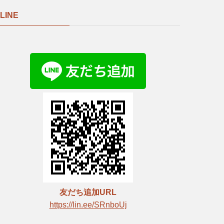
LINE
友だち追加URL
https://lin.ee/SRnboUj