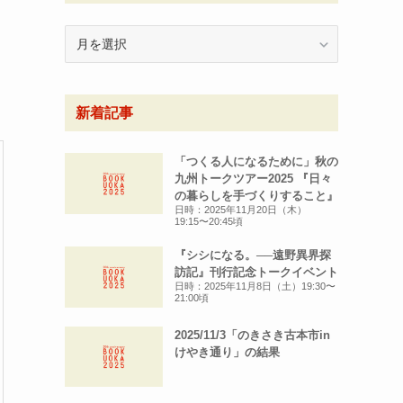
月
別
ア
ー
新着記事
カ
イ
ブ
「つくる人になるために」秋の
九州トークツアー2025 『日々
の暮らしを手づくりすること』
日時：2025年11月20日（木）
19:15〜20:45頃
『シシになる。──遠野異界探
訪記』刊行記念トークイベント
日時：2025年11月8日（土）19:30〜
21:00頃
2025/11/3「のきさき古本市in
けやき通り」の結果