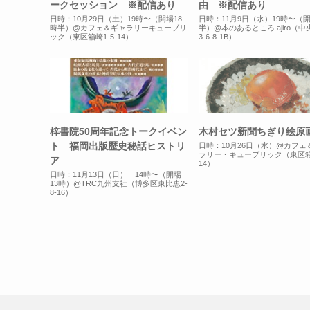
ークセッション ※配信あり
由 ※配信あり
日時：10月29日（土）19時〜（開場18
日時：11月9日（水）19時〜（開
時半）@カフェ＆ギャラリーキューブリ
半）@本のあるところ ajiro（
ック（東区箱崎1-5-14）
3-6-8-1B）
梓書院50周年記念トークイベン
木村セツ新聞ちぎり絵原
ト 福岡出版歴史秘話ヒストリ
日時：10月26日（水）@カフェ
ラリー・キューブリック（東区箱崎
ア
14）
日時：11月13日（日） 14時〜（開場
13時）@TRC九州支社（博多区東比恵2-
8-16）