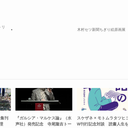
トリ
木村セツ新聞ちぎり絵原画展
イ集刊
『ガルシア・マルケス論』（水
スケザネ × モトムラタツヒ
理
声社）発売記念 寺尾隆吉トー
W刊行記念対談 読書人生