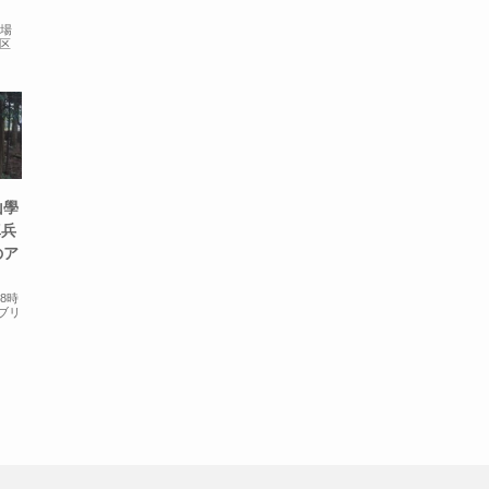
開場
央区
山學
真兵
のア
8時
ブリ