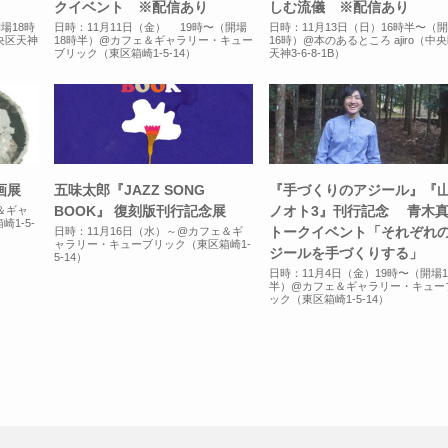
クイベント ※配信あり
しむ流儀 ※配信あり
場18時
日時：11月11日（金） 19時〜（開場
日時：11月13日（日）16時半〜（
中央区天神
18時半）@カフェ＆ギャラリー・キュー
16時）@本のあるところ ajiro（中
ブリック（東区箱崎1-5-14）
天神3-6-8-1B）
画展
五味太郎『JAZZ SONG
『手づくりのアジール』『
BOOK』 復刻版刊行記念展
ノオト3』刊行記念 青木
＆ギャ
1-5-
トークイベント「それぞれ
日時：11月16日（水）～@カフェ＆ギ
ャラリー・キューブリック（東区箱崎1-
ジールを手づくりする」
5-14）
日時：11月4日（金）19時〜（開場1
半）@カフェ＆ギャラリー・キュー
ック（東区箱崎1-5-14）