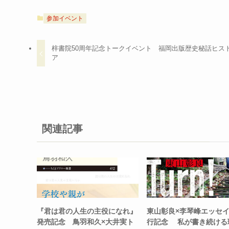
参加イベント
梓書院50周年記念トークイベント 福岡出版歴史秘話ヒス
ア
関連記事
『君は君の人生の主役になれ』
東山彰良×李琴峰エッセ
発売記念 鳥羽和久×大井実ト
行記念 私が書き続ける