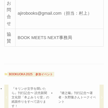
お
問
ajirobooks@gmail.com（担当：村上）
合
せ
協
BOOK MEETS NEXT事務局
賛
BOOKUOKA 2025
参加イベント
『キリンが文学を聞いた
ら』刊行記念〜 読売新聞
『猪之噛』刊行記念〜著
文化部「本よみうり堂」の
者・矢野隆さんトークイベ
紙面作りをすべて語りま
ント
す！