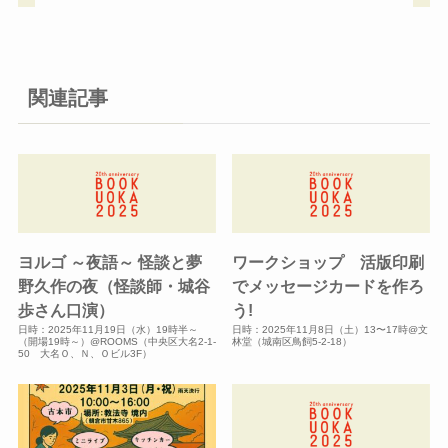
関連記事
ヨルゴ ～夜語～ 怪談と夢
ワークショップ 活版印刷
野久作の夜（怪談師・城谷
でメッセージカードを作ろ
歩さん口演）
う!
日時：2025年11月19日（水）19時半～
日時：2025年11月8日（土）13〜17時@文
（開場19時～）@ROOMS（中央区大名2-1-
林堂（城南区鳥飼5-2-18）
50 大名Ｏ、Ｎ、Ｏビル3F）