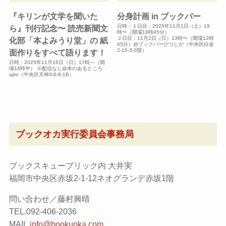
『キリンが文学を聞いた
分身計画 in ブックバー
日時：１日目：2025年11月1日（土）19
ら』刊行記念〜 読売新聞文
時〜（開場18時45分）
２日目：11月2日（日）13時〜（開場12時
化部「本よみうり堂」の 紙
45分）@ブックバーひつじが（中央区白金
2-15-3-2階）
面作りをすべて語ります！
日時：2025年11月16日（日）17時～（開
場16時半） ※配信なし@本のあるところ
ajiro（中央区天神3-6-8-1B）
ブックオカ実行委員会事務局
ブックスキューブリック内 大井実
福岡市中央区赤坂2-1-12ネオグランデ赤坂1階
問い合わせ／藤村興晴
TEL.092-406-2036
MAIL.
info@bookuoka.com