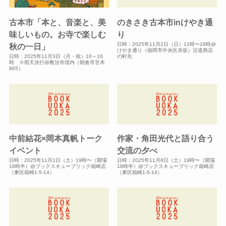
古本市「本と、音楽と、美
のきさき古本市inけやき通
味しいもの。お寺で楽しむ
り
日時：2025年11月2日（日）11時〜16時@
秋の一日」
けやき通り（福岡市中央区赤坂）沿道商店
日時：2025年11月3日（月・祝）10～16
の軒先
時 ※雨天決行@教法寺境内（朝倉市甘木
865）
中前結花×岡本真帆トーク
作家・角田光代と語り合う
イベント
交流の夕べ
日時：2025年11月1日（土）19時〜（開場
日時：2025年11月8日（土）19時〜（開場
18時半）@ブックスキューブリック箱崎店
18時半）@ブックスキューブリック箱崎店
（東区箱崎1-5-14）
（東区箱崎1-5-14）