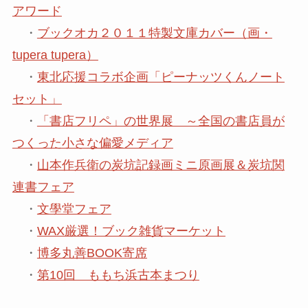
アワード
・
ブックオカ２０１１特製文庫カバー（画・
tupera tupera）
・
東北応援コラボ企画「ピーナッツくんノート
セット」
・
「書店フリペ」の世界展 ～全国の書店員が
つくった小さな偏愛メディア
・
山本作兵衛の炭坑記録画ミニ原画展＆炭坑関
連書フェア
・
文學堂フェア
・
WAX厳選！ブック雑貨マーケット
・
博多丸善BOOK寄席
・
第10回 ももち浜古本まつり