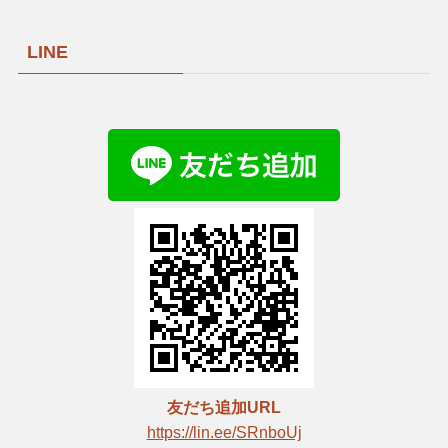
LINE
友だち追加URL
https://lin.ee/SRnboUj