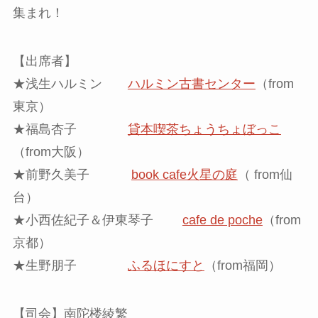
集まれ！
【出席者】
★浅生ハルミン
ハルミン古書センター
（from
東京）
★福島杏子
貸本喫茶ちょうちょぼっこ
（from大阪）
★前野久美子
book cafe火星の庭
（ from仙
台）
★小西佐紀子＆伊東琴子
cafe de poche
（from
京都）
★生野朋子
ふるほにすと
（from福岡）
【司会】南陀楼綾繁