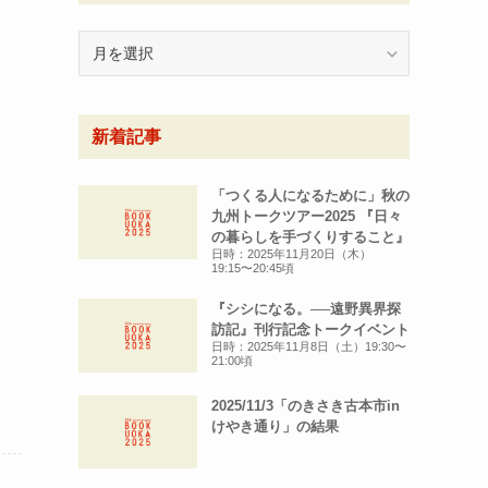
月
別
ア
ー
新着記事
カ
イ
ブ
「つくる人になるために」秋の
九州トークツアー2025 『日々
の暮らしを手づくりすること』
日時：2025年11月20日（木）
19:15〜20:45頃
『シシになる。──遠野異界探
訪記』刊行記念トークイベント
日時：2025年11月8日（土）19:30〜
21:00頃
2025/11/3「のきさき古本市in
けやき通り」の結果