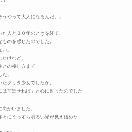
の？
そうやって大人になるんだ。」
った人と３０年のときを経て、
なものを感じたのでした。
ない。
れたけれど、
性との接し方まで
した。
いたクリタ少女でしたが、
には前進せねば」と心に誓ったのでした。
に向かいました。
序々にうっすら明るい光が見え始めた