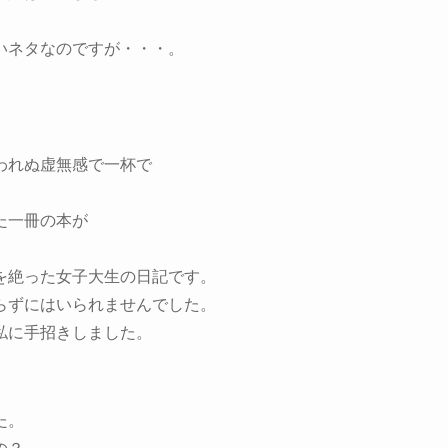
いネタなのですが・・・。
。
われぬ虚無感で一杯で
た一冊の本が
を絶った女子大生の日記です。
らずにはいられませんでした。
私に手招きしました。
。
た。