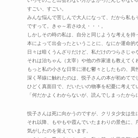
いっそのこと出会わない方がよかったんじゃない
すごい、すごい。
みんな悩んで苦しんで大人になって、だから私も
ですって。きゃ～若さゆえ・・・。
しかしその時の私は、自分と同じような考えを持
本によって出会ったということに、なにか運命的
日々は暗くうんざりだけど、私だけのつらさじゃ
それは治ちゃん（太宰）や他の作家達も教えてく
もっと私の小さな日常に潜む鬱々としたもの、異
深く琴線に触れたのは、悦子さんの本が初めてで
ひどく真面目で、だいたいの物事を杞憂に考えて
「何だかよくわからないが、読んでしまったから
悦子さんは死に向かうのですが、クリタ少女は生
それ以降、もやもや霞んでいたまわりの景色に、
気がしたのを覚えています。