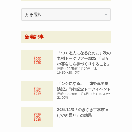
月
別
ア
ー
新着記事
カ
イ
ブ
「つくる人になるために」秋の
九州トークツアー2025 『日々
の暮らしを手づくりすること』
日時：2025年11月20日（木）
19:15〜20:45頃
『シシになる。──遠野異界探
訪記』刊行記念トークイベント
日時：2025年11月8日（土）19:30〜
21:00頃
2025/11/3「のきさき古本市in
けやき通り」の結果