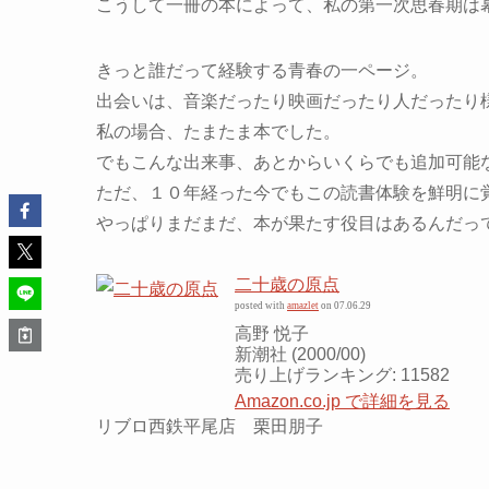
こうして一冊の本によって、私の第一次思春期は
きっと誰だって経験する青春の一ページ。
出会いは、音楽だったり映画だったり人だったり
私の場合、たまたま本でした。
でもこんな出来事、あとからいくらでも追加可能
ただ、１０年経った今でもこの読書体験を鮮明に
やっぱりまだまだ、本が果たす役目はあるんだっ
二十歳の原点
posted with
amazlet
on 07.06.29
高野 悦子
新潮社 (2000/00)
売り上げランキング: 11582
Amazon.co.jp で詳細を見る
リブロ西鉄平尾店 栗田朋子