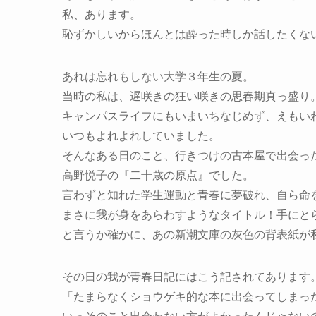
私、あります。
恥ずかしいからほんとは酔った時しか話したくな
あれは忘れもしない大学３年生の夏。
当時の私は、遅咲きの狂い咲きの思春期真っ盛り
キャンパスライフにもいまいちなじめず、えもい
いつもよれよれしていました。
そんなある日のこと、行きつけの古本屋で出会っ
高野悦子の『二十歳の原点』でした。
言わずと知れた学生運動と青春に夢破れ、自ら命
まさに我が身をあらわすようなタイトル！手にと
と言うか確かに、あの新潮文庫の灰色の背表紙が
その日の我が青春日記にはこう記されてあります
「たまらなくショウゲキ的な本に出会ってしまっ