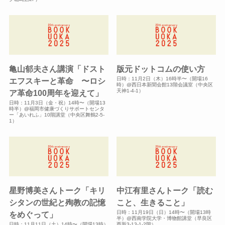
亀山郁夫さん講演「ドスト
版元ドットコムの使い方
日時：11月2日（木）16時半〜（開場16
エフスキーと革命 〜ロシ
時）@西日本新聞会館13階会議室（中央区
天神1-4-1）
ア革命100周年を迎えて」
日時：11月3日（金・祝）14時〜（開場13
時半）@福岡市健康づくりサポートセンタ
ー「あいれふ」10階講堂（中央区舞鶴2-5-
1）
星野博美さんトーク「キリ
中江有里さんトーク「読む
シタンの世紀と殉教の記憶
こと、生きること」
日時：11月19日（日）14時〜（開場13時
をめぐって」
半）@西南学院大学・博物館講堂（早良区
日時：11月11日（土）14時〜（開場13時）
西新3-13-1-2階）