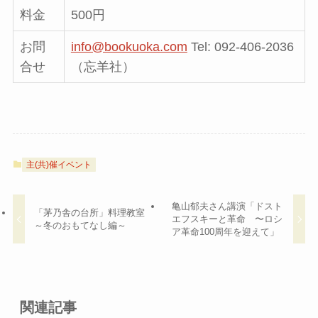
料金
500円
お問
info@bookuoka.com
Tel: 092-406-2036
合せ
（忘羊社）
主(共)催イベント
亀山郁夫さん講演「ドスト
「茅乃舎の台所」料理教室
エフスキーと革命 〜ロシ
～冬のおもてなし編～
ア革命100周年を迎えて」
関連記事