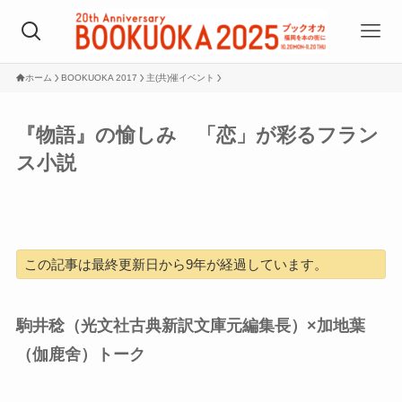
ホーム
BOOKUOKA 2017
主(共)催イベント
『物語』の愉しみ 「恋」が彩るフラン
ス小説
この記事は最終更新日から9年が経過しています。
駒井稔（光文社古典新訳文庫元編集長）×加地葉
（伽鹿舍）トーク