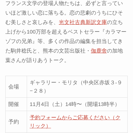
フランス文学の登場人物たちは、必ずと言ってい
いほど激しい恋に落ちる。恋の悲劇のうちにひそ
む美しさと哀しみを、
光文社古典新訳文庫
の立ち
上げから100万部を超えるベストセラー『カラマー
ゾフの兄弟』等、多くの作品の編集を担当してき
た駒井稔氏と、熊本の文芸出版社・
伽鹿舍
の加地
葉さんが語りあうトーク。
ギャラリー・モリタ（中央区赤坂３-９
会場
−２８）
開催
11月4日（土）14時〜（開場13時半）
予約フォームからご応募ください（ク
予約
リック）