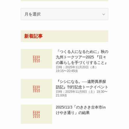
月
別
ア
ー
新着記事
カ
イ
ブ
「つくる人になるために」秋の
九州トークツアー2025 『日々
の暮らしを手づくりすること』
日時：2025年11月20日（木）
19:15〜20:45頃
『シシになる。──遠野異界探
訪記』刊行記念トークイベント
日時：2025年11月8日（土）19:30〜
21:00頃
2025/11/3「のきさき古本市in
けやき通り」の結果