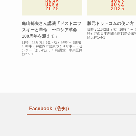
亀山郁夫さん講演「ドストエフ
版元ドットコムの使い方
スキーと革命 〜ロシア革命
日時：11月2日（木）16時半〜（
時）@西日本新聞会館13階会議
100周年を迎えて」
区天神1-4-1）
日時：11月3日（金・祝）14時〜（開場
13時半）@福岡市健康づくりサポートセ
ンター「あいれふ」10階講堂（中央区舞
鶴2-5-1）
Facebook（告知）