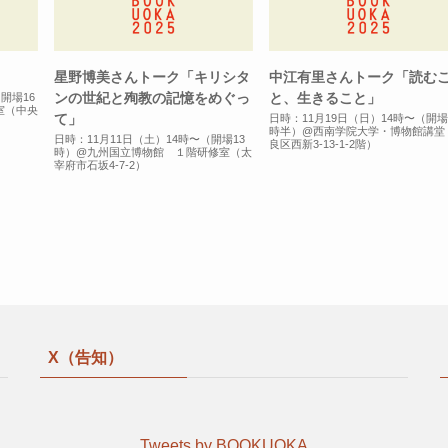
星野博美さんトーク「キリシタ
中江有里さんトーク「読む
ンの世紀と殉教の記憶をめぐっ
と、生きること」
開場16
室（中央
て」
日時：11月19日（日）14時〜（開場
時半）@西南学院大学・博物館講堂
日時：11月11日（土）14時〜（開場13
良区西新3-13-1-2階）
時）@九州国立博物館 １階研修室（太
宰府市石坂4-7-2）
X（告知）
Tweets by BOOKUOKA