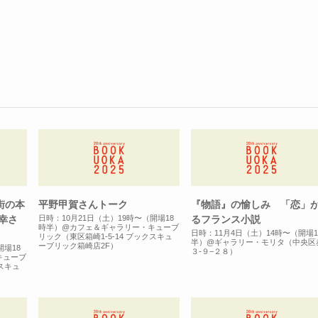
街の本
平野甲賀さんトーク
『物語』の愉しみ 「恋」
幸さ
るフランス小説
日時：10月21日（土）19時〜（開場18
時半）@カフェ＆ギャラリー・キューブ
日時：11月4日（土）14時〜（開場1
リック（東区箱崎1-5-14 ブックスキュ
半）@ギャラリー・モリタ（中央区
ーブリック箱崎店2F）
開場18
３-９−２８）
キューブ
クスキュ