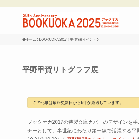
ホーム
BOOKUOKA 2017
主(共)催イベント
平野甲賀リトグラフ展
この記事は最終更新日から9年が経過しています。
ブックオカ2017の特製文庫カバーのデザインを
ナーとして、半世紀にわたり第一線で活躍する平