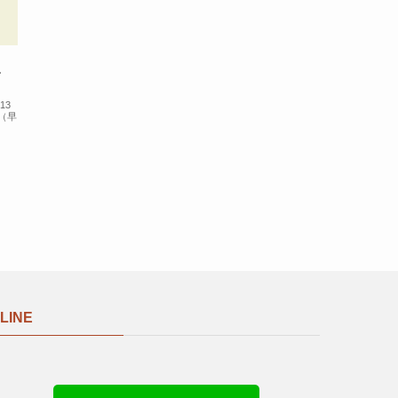
こ
13
（早
LINE