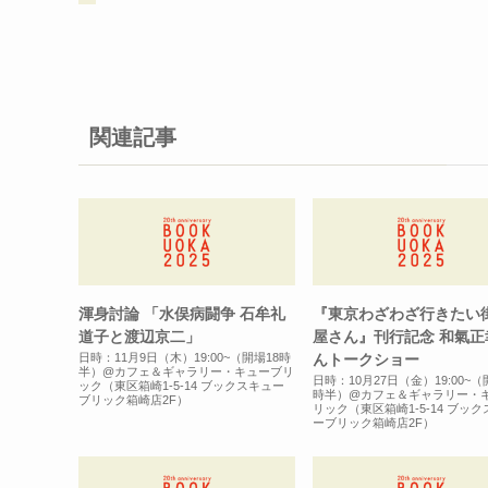
関連記事
渾身討論 「水俣病闘争 石牟礼
『東京わざわざ行きたい
道子と渡辺京二」
屋さん』刊行記念 和氣正
んトークショー
日時：11月9日（木）19:00~（開場18時
半）@カフェ＆ギャラリー・キューブリ
日時：10月27日（金）19:00~（
ック（東区箱崎1-5-14 ブックスキュー
時半）@カフェ＆ギャラリー・
ブリック箱崎店2F）
リック（東区箱崎1-5-14 ブッ
ーブリック箱崎店2F）