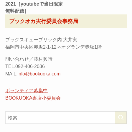
2021［youtubeで当日限定
無料配信］
日時：10月29日（金）20時半〜@youtube
ブックオカ実行委員会事務局
で当日限定無料配信。視聴は
こちら
から
ブックスキューブリック内 大井実
福岡市中央区赤坂2-1-12ネオグランデ赤坂1階
問い合わせ／藤村興晴
TEL.092-406-2036
MAIL.
info@bookuoka.com
ボランティア募集中
BOOKUOKA書店小委員会