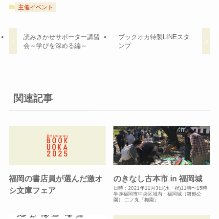
主催イベント
読みきかせサポーター講習
ブックオカ特製LINEスタ
会～学びを深める編～
ンプ
関連記事
福岡の書店員が選んだ激オ
のきなし古本市 in 福岡城
日時：2021年11月3日(水・祝)11時〜15時
シ文庫フェア
半@福岡市中央区城内・福岡城（舞鶴公
園） 二ノ丸「梅園」