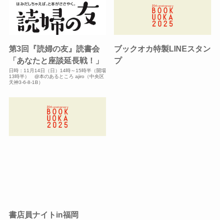
第3回『読婦の友』読書会
ブックオカ特製LINEスタン
「あなたと座談延長戦！」
プ
日時：11月14日（日）14時～15時半（開場
13時半） @本のあるところ ajiro（中央区
天神3-6-8-1B）
書店員ナイトin福岡