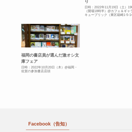
り
日時：2022年11月19日（土）1
（開場18時半）@カフェ＆ギャ
キューブリック（東区箱崎1-5-1
福岡の書店員が選んだ激オシ文
庫フェア
日時：2022年10月20日（木）@福岡・
佐賀の参加書店店頭
Facebook（告知）