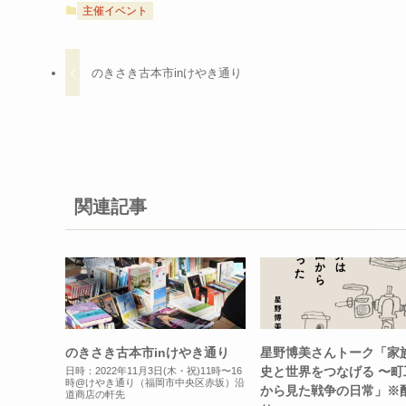
主催イベント
のきさき古本市inけやき通り
関連記事
のきさき古本市inけやき通り
星野博美さんトーク「家
史と世界をつなげる 〜町
日時：2022年11月3日(木・祝)11時〜16
時@けやき通り（福岡市中央区赤坂）沿
から見た戦争の日常」※
道商店の軒先