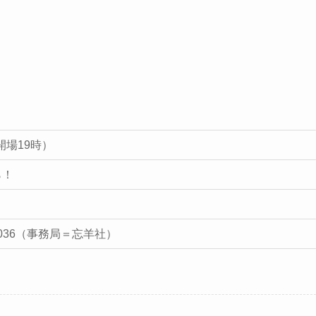
開場19時）
ら！
06-2036（事務局＝忘羊社）