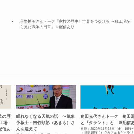
星野博美さんトーク「家族の歴史と世界をつなげる 〜町工場か
ら見た戦争の日常」※配信あり
族の歴
眠れなくなる天気の話 〜気象
角田光代さんトーク 角田
工場
予報士・吉竹顕彰（あきら）さ
と『タラント』と ※配信
配信あ
んを迎えて
日時：2022年11月18日（金）19時
（開場18時半）@カフェ＆ギャラリ