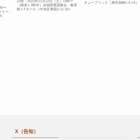
日時：2022年11月12日（土）14時〜
キューブリック（東区箱崎1-5-14）
（開場１3時半）@福岡警固教会・教育
9時〜
館１Fホール（中央区警固2-11-20）
ラリー・
4）
X（告知）