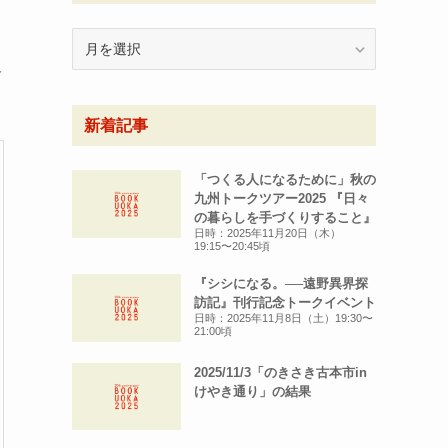
月
別
沢
ア
ー
新着記事
カ
イ
ブ
「つくる人になるために」秋の
九州トークツアー2025 『日々
の暮らしを手づくりすること』
日時：2025年11月20日（木）
19:15〜20:45頃
『シシになる。──遠野異界探
訪記』刊行記念トークイベント
日時：2025年11月8日（土）19:30〜
21:00頃
2025/11/3「のきさき古本市in
けやき通り」の結果