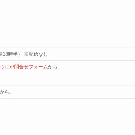
開場18時半） ※配信なし
つじが問合せフォーム
から。
から。