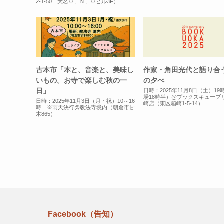
2-1-50 大名Ｏ、Ｎ、Ｏビル3F）
古本市「本と、音楽と、美味し
作家・角田光代と語り合
いもの。お寺で楽しむ秋の一
の夕べ
日」
日時：2025年11月8日（土）1
場18時半）@ブックスキューブ
日時：2025年11月3日（月・祝）10～16
崎店（東区箱崎1-5-14）
時 ※雨天決行@教法寺境内（朝倉市甘
木865）
Facebook（告知）