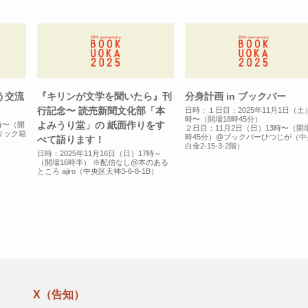
う交流
『キリンが文学を聞いたら』刊
分身計画 in ブックバー
行記念〜 読売新聞文化部「本
日時：１日目：2025年11月1日（土
時〜（開場18時45分）
よみうり堂」の 紙面作りをす
9時〜（開
２日目：11月2日（日）13時〜（開場
リック箱
時45分）@ブックバーひつじが（中
べて語ります！
白金2-15-3-2階）
日時：2025年11月16日（日）17時～
（開場16時半） ※配信なし@本のある
ところ ajiro（中央区天神3-6-8-1B）
X（告知）