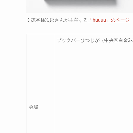
※
徳谷柿次郎さんが
主宰する
「huuuu」のページ
ブックバーひつじが（中央区白金2-15
会場