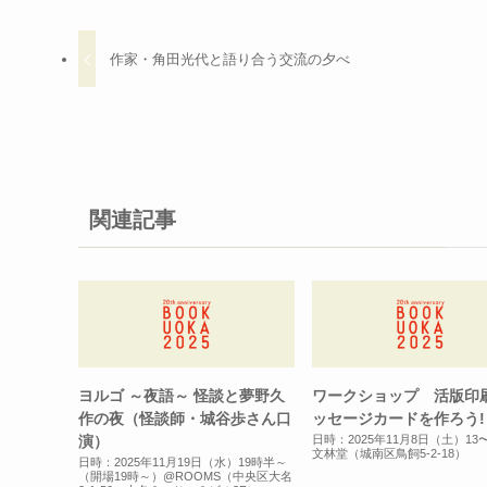
作家・角田光代と語り合う交流の夕べ
関連記事
ヨルゴ ～夜語～ 怪談と夢野久
ワークショップ 活版印
作の夜（怪談師・城谷歩さん口
ッセージカードを作ろう!
演）
日時：2025年11月8日（土）13
文林堂（城南区鳥飼5-2-18）
日時：2025年11月19日（水）19時半～
（開場19時～）@ROOMS（中央区大名