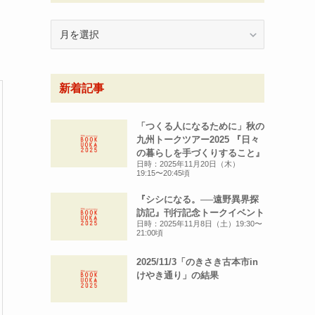
月
別
ア
ー
新着記事
カ
イ
ブ
「つくる人になるために」秋の
九州トークツアー2025 『日々
の暮らしを手づくりすること』
日時：2025年11月20日（木）
19:15〜20:45頃
『シシになる。──遠野異界探
訪記』刊行記念トークイベント
日時：2025年11月8日（土）19:30〜
21:00頃
2025/11/3「のきさき古本市in
けやき通り」の結果