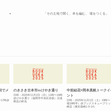
「その土地で聞く、本を編む、 場をつくる」
刷でメ
のきさき古本市inけやき通り
中前結花×岡本真帆トークイ
ント
日時：2025年11月2日（日）11時〜16時
@けやき通り（福岡市中央区赤坂）沿道
〜17時@
日時：2025年11月1日（土）19時
商店の軒先
場18時半）@ブックスキューブリッ
崎店（東区箱崎1-5-14）