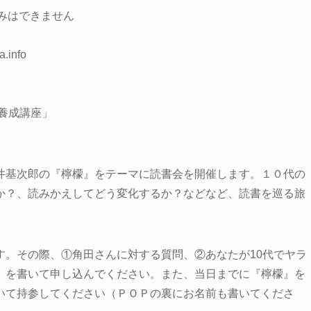
込みはできません
info
養成講座」
井基次郎の『檸檬』をテーマに読書会を開催します。１０代の
か？、読みかえしてどう変化するか？などなど、読書を巡る旅
す。その際、①角田さんに対する質問、②あなたが10代でヤラ
）を書いて申し込んでください。また、当日までに『檸檬』を
いて持参してください（ＰＯＰの裏にお名前も書いてくださ