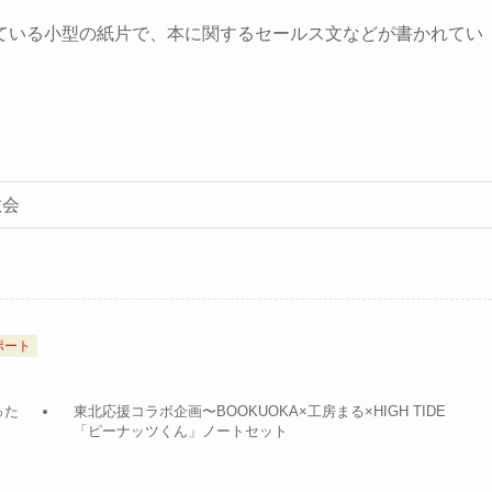
ている小型の紙片で、本に関するセールス文などが書かれてい
教会
ポート
った
東北応援コラボ企画〜BOOKUOKA×工房まる×HIGH TIDE
「ピーナッツくん」ノートセット