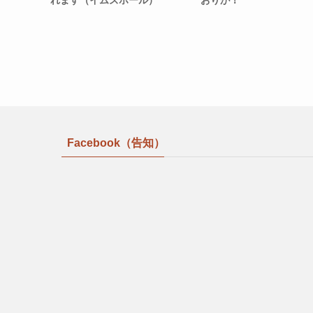
れます（イムズホール）
おりが！
Facebook（告知）