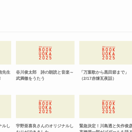
信先生
谷川俊太郎 詩の朗読と音楽～
「万葉歌から黒田節まで」
！
武満徹をうたう
（2/17赤煉瓦夜話）
ナルし
宇野亜喜良さんのオリジナルし
緊急決定！川島透と矢作俊