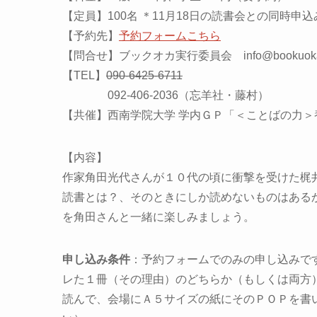
【定員】100名 ＊11月18日の読書会との同時申
【予約先】
予約フォームこちら
【問合せ】ブックオカ実行委員会 info@bookuoka.
【TEL】
090-6425-6711
092-406-2036（忘羊社・藤村）
【共催】西南学院大学 学内ＧＰ「＜ことばの力＞
【内容】
作家角田光代さんが１０代の頃に衝撃を受けた梶
読書とは？、そのときにしか読めないものはある
を角田さんと一緒に楽しみましょう。
申し込み条件
：予約フォームでのみの申し込みで
レた１冊（その理由）のどちらか（もしくは両方
読んで、会場にＡ５サイズの紙にそのＰＯＰを書