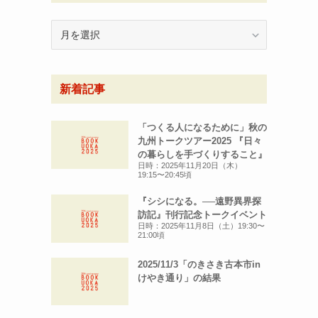
月
別
ア
ー
新着記事
カ
イ
ブ
「つくる人になるために」秋の
九州トークツアー2025 『日々
の暮らしを手づくりすること』
日時：2025年11月20日（木）
19:15〜20:45頃
『シシになる。──遠野異界探
訪記』刊行記念トークイベント
日時：2025年11月8日（土）19:30〜
21:00頃
2025/11/3「のきさき古本市in
けやき通り」の結果