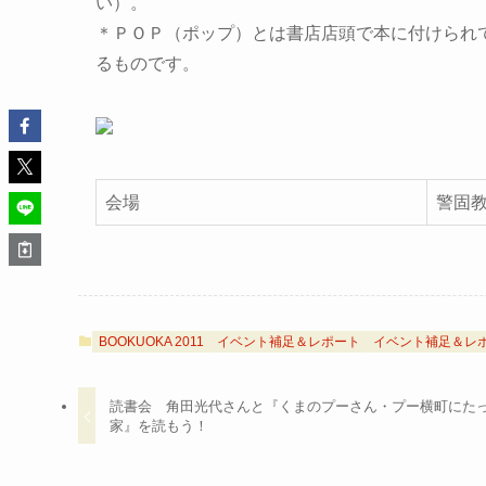
い）。
＊ＰＯＰ（ポップ）とは書店店頭で本に付けられ
るものです。
会場
警固
BOOKUOKA 2011
イベント補足＆レポート
イベント補足＆レ
読書会 角田光代さんと『くまのプーさん・プー横町にた
家』を読もう！