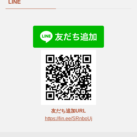
LINE
友だち追加URL
https://lin.ee/SRnboUj