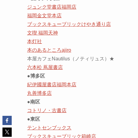
ジュンク堂書店福岡店
福岡金文堂本店
ブックスキューブリックけやき通り店
文喫 福岡天神
本灯社
本のあるところajiro
本屋カフェNautilus（ノティリュス）★
六本松 蔦屋書店
●博多区
紀伊國屋書店福岡本店
丸善博多店
●南区
コトリノ・古書店
●東区
テントセンブックス
ブックスキューブリック箱崎店