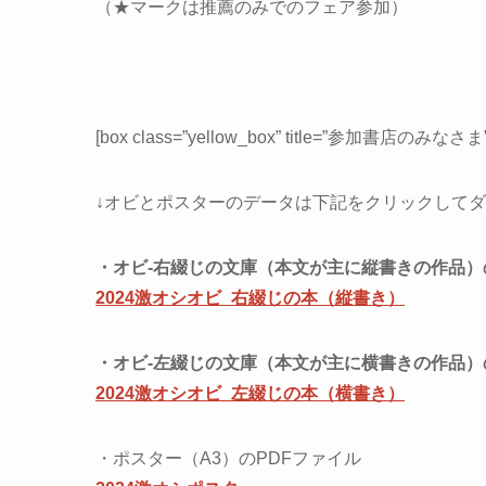
（★マークは推薦のみでのフェア参加）
[box class=”yellow_box” title=”参加書店のみなさま”
↓オビとポスターのデータは下記をクリックして
・オビ-右綴じの文庫（本文が主に縦書きの作品）
2024激オシオビ_右綴じの本（縦書き）
・オビ-左綴じの文庫（本文が主に横書きの作品）
2024激オシオビ_左綴じの本（横書き）
・ポスター（A3）のPDFファイル