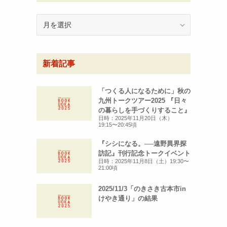
月
別
ア
ー
新着記事
カ
イ
ブ
「つくる人になるために」秋の
九州トークツアー2025 『日々
の暮らしを手づくりすること』
日時：2025年11月20日（木）
19:15〜20:45頃
『シシになる。──遠野異界探
訪記』刊行記念トークイベント
日時：2025年11月8日（土）19:30〜
21:00頃
2025/11/3「のきさき古本市in
けやき通り」の結果