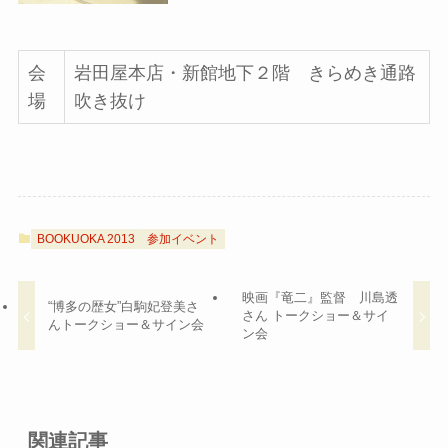
会
岩田屋本店・新館地下２階 きらめき通路
場
吹き抜け
BOOKUOKA 2013
参加イベント
映画『竜二』監督 川島透
“博多の歴女”白駒妃登美さ
さん トークショー＆サイ
んトークショー＆サイン会
ン会
関連記事