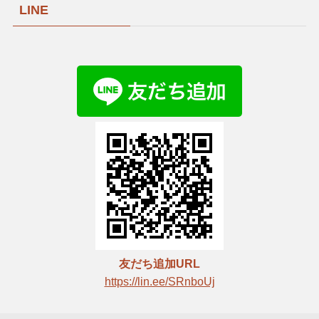
LINE
友だち追加URL
https://lin.ee/SRnboUj