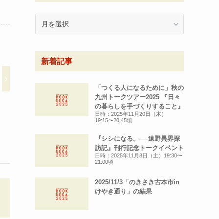
月
別
ア
ー
新着記事
カ
イ
ブ
「つくる人になるために」秋の
九州トークツアー2025 『日々
の暮らしを手づくりすること』
日時：2025年11月20日（木）
19:15〜20:45頃
『シシになる。──遠野異界探
訪記』刊行記念トークイベント
日時：2025年11月8日（土）19:30〜
21:00頃
2025/11/3「のきさき古本市in
けやき通り」の結果