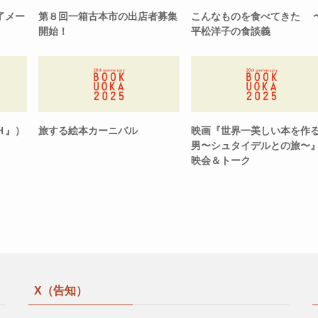
了メー
第８回一箱古本市の出店者募集
こんなものを食べてきた 
開始！
平松洋子の食談義
Ｈ』）
旅する絵本カーニバル
映画『世界一美しい本を作
男〜シュタイデルとの旅〜
映会＆トーク
X（告知）