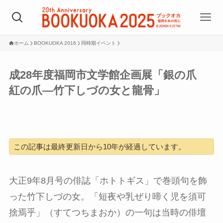
ホーム
BOOKUOKA 2016
同時期イベント
成28年度福岡市文学館企画展「銀の爪
紅の爪―竹下しづの女と龍骨」
この記事は最終更新日から10年が経過しています。
大正9年8月号の俳誌「ホトトギス」で巻頭句を飾
った竹下しづの女。「短夜や乳ぜり啼く児を須可
捨焉乎」（すてつちまおか）の一句は当時の俳壇