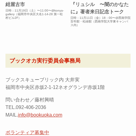
紺屋古市
『リュシル 〜闇のかなた
日時：11月19日（土）〜11:00〜@konya-
に』著者来日記念トーク
gallery（福岡市中央区大名1-14-28 第一松
村ビル2F）
日時：11月11日（金）18：00〜@西南学院
百年館・松緑館（西南学院大学東キャンパ
ス内）
ブックオカ実行委員会事務局
ブックスキューブリック内 大井実
福岡市中央区赤坂2-1-12ネオグランデ赤坂1階
問い合わせ／藤村興晴
TEL.092-406-2036
MAIL.
info@bookuoka.com
ボランティア募集中