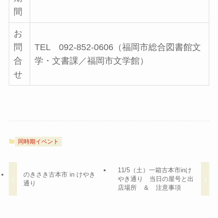
間
お
問
TEL 092-852-0606（福岡市総合図書館文
合
学・文書課／福岡市文学館）
せ
同時期イベント
11/5（土）一箱古本市inけ
のきさき古本市 in けやき
やき通り 当日の屋号と出
通り
店場所 ＆ 注意事項