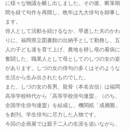
に様々な物議を醸し出しました。その後、断筆期
間を経て句作を再開し、晩年は九大俳句を師事し
ます。
俳人として活動を続けるなか、早逝した夫のかわ
りに、福岡県立図書館の出納手として勤務し、五
人の子ども達を育て上げ、農地を耕し母の看病に
奮闘した、職業人として母としてのしづの女の姿
があります。しづの女の俳句の多くはそのような
生活から生み出されたものでした。
また、しづの女の長男、龍骨（本名吉信）は福岡
高等学校時代から「高等学校俳句連盟」（のち、
全国学生俳句連盟）を結成し、機関紙「成層圏」
を創刊。学生俳句に尽力した人物です。
今回の企画展では親子二人の生涯を追いながら、