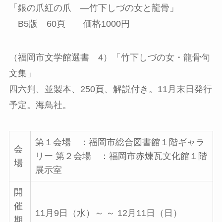
「銀の爪紅の爪 ―竹下しづの女と龍骨」
B5版 60頁 価格1000円
（福岡市文学館選書 4）「竹下しづの女・龍骨句
文集」
四六判、並製本、250頁、解説付き。11月末日発行
予定。海鳥社。
第１会場 ：福岡市総合図書館１階ギャラ
会
リー 第２会場 ：福岡市赤煉瓦文化館１階
場
展示室
開
催
11月9日（水）～ ～ 12月11日（日）
期