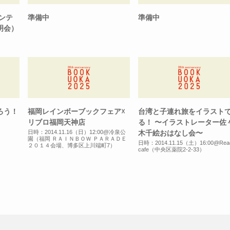
ランテ
準備中
準備中
明会）
ろう！
福岡レインボーブックフェア☓
台湾と子連れ旅をイラスト
リブロ福岡天神店
る！ 〜イラストレーター佐
木千絵おはなし会〜
日時：2014.11.16（日）12:00@冷泉公
園（福岡 ＲＡＩＮＢＯＷ ＰＡＲＡＤＥ
日時：2014.11.15（土）16:00@Rea
２０１４会場、博多区上川端町7）
cafe（中央区薬院2-2-33）