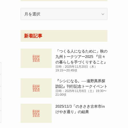
月
別
ア
ー
新着記事
カ
イ
ブ
「つくる人になるために」秋の
九州トークツアー2025 『日々
の暮らしを手づくりすること』
日時：2025年11月20日（木）
19:15〜20:45頃
『シシになる。──遠野異界探
訪記』刊行記念トークイベント
日時：2025年11月8日（土）19:30〜
21:00頃
2025/11/3「のきさき古本市in
けやき通り」の結果