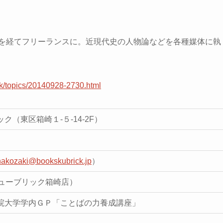
務を経てフリーランスに。近現代史の人物論などを各種媒体に執
bk/topics/20140928-2730.html
（東区箱崎１-５-14-2F）
hakozaki@bookskubrick.jp
）
クスキューブリック箱崎店）
院大学学内ＧＰ「ことばの力養成講座」