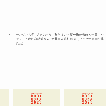
テンジン大学☓ブックオカ 私だけの本屋〜街が着飾る一日 〜
マ
ゲスト：南陀楼綾繁さん☓大井実＆藤村興晴（ブックオカ実行委
員会）