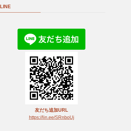
LINE
友だち追加URL
https://lin.ee/SRnboUj