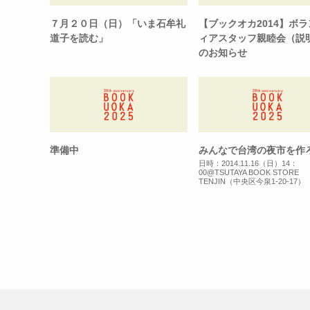
７月２０日（日）「いま石牟礼
【ブックオカ2014】ボ
道子を読む」
ィアスタッフ親睦会（説
のお知らせ
準備中
みんなで台湾の夜市を作
日時：2014.11.16（日）14：
00@TSUTAYA BOOK STORE
TENJIN（中央区今泉1-20-17）