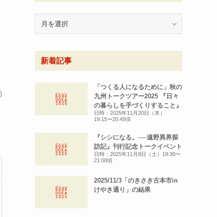
月
別
ア
ー
新着記事
カ
イ
ブ
「つくる人になるために」秋の
動
九州トークツアー2025 『日々
の暮らしを手づくりすること』
ほ
日時：2025年11月20日（木）
19:15〜20:45頃
『シシになる。──遠野異界探
訪記』刊行記念トークイベント
日時：2025年11月8日（土）19:30〜
21:00頃
2025/11/3「のきさき古本市in
けやき通り」の結果