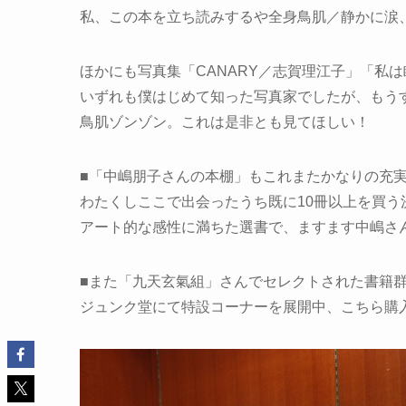
私、この本を立ち読みするや全身鳥肌／静かに涙
ほかにも写真集「CANARY／志賀理江子」「私
いずれも僕はじめて知った写真家でしたが、もう
鳥肌ゾンゾン。これは是非とも見てほしい！
■「中嶋朋子さんの本棚」もこれまたかなりの充
わたくしここで出会ったうち既に10冊以上を買う
アート的な感性に満ちた選書で、ますます中嶋さ
■また「九天玄氣組」さんでセレクトされた書籍
ジュンク堂にて特設コーナーを展開中、こちら購