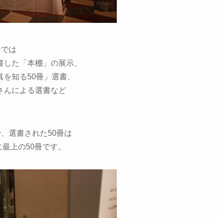
ーでは
書した「本棚」の展示、
を知る50冊」選書、
さんによる選書など
、選書された50冊は
最上の50冊です。