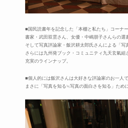
■国民読書年を記念した「本棚と私たち」コーナ
書家・武田双雲さん、女優・中嶋朋子さんらの選
そして写真評論家・飯沢耕太郎氏さんによる「写真
さらには九州発ブック・コミュニティ九天玄氣組
充実のラインナップ。
■個人的には飯沢さんは大好きな評論家のお一人で
まさに「写真を知る≒写真の面白さを知る」ために