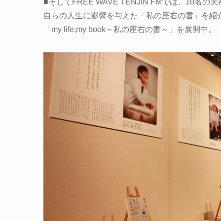
■そしてFREE WAVE TENJIN FMでは、10
自らの人生に影響を与えた「私の座右の書」を紹
「my life,my book～私の座右の書～」を展開中。