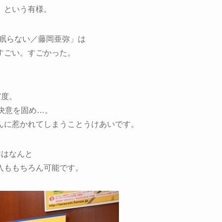
、という有様。
は眠らない／藤岡亜弥」は
すごい。すごかった。
実度。
決意を固め…。
んに惹かれてしまうことうけあいです。
群はなんと
入ももちろん可能です。