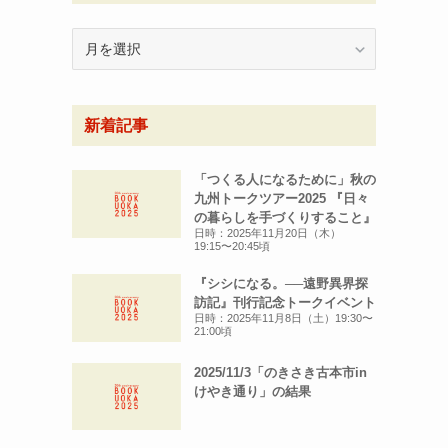
月
別
ア
ー
新着記事
カ
イ
ブ
「つくる人になるために」秋の
九州トークツアー2025 『日々
の暮らしを手づくりすること』
日時：2025年11月20日（木）
19:15〜20:45頃
『シシになる。──遠野異界探
訪記』刊行記念トークイベント
日時：2025年11月8日（土）19:30〜
21:00頃
2025/11/3「のきさき古本市in
けやき通り」の結果