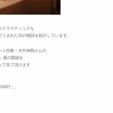
つドラマティックな
でうまれた10の物語を紹介しています。
ート作家・大竹伸朗さんの
景」展の図録を
って見て頂けます
RARY」。