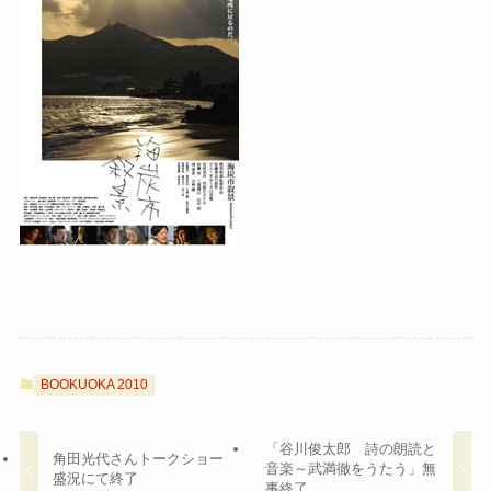
BOOKUOKA 2010
「谷川俊太郎 詩の朗読と
角田光代さんトークショー
音楽～武満徹をうたう」無
盛況にて終了
事終了