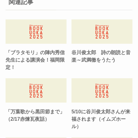
関連記事
「ブラタモリ」の陣内秀信
谷川俊太郎 詩の朗読と音
先生による講演会！福岡限
楽～武満徹をうたう
定！
「万葉歌から黒田節まで」
5/10に谷川俊太郎さんが来
（2/17赤煉瓦夜話）
福されます（イムズホー
ル）