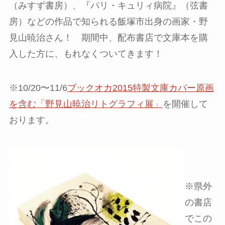
（みすず書房）、『パリ・キュリィ病院』（弦書
房）などの作品で知られる飯塚市出身の画家・野
見山暁治さん！ 期間中、配布書店で文庫本を購
入した方に、もれなくついてきます！
※10/20〜11/6
ブックオカ2015特製文庫カバー原画
を含む「野見山暁治リトグラフィ展」
を開催して
おります。
※県外
の書店
でこの