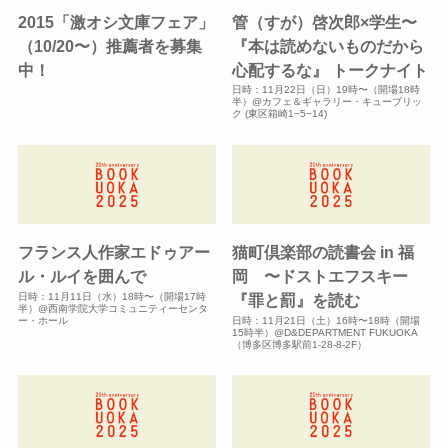
2015「激オシ文庫フェア」
管（すが）啓次郎×学生〜
（10/20〜）推薦者を募集
『本は読めないものだから
中！
心配するな』 トークナイト
日時：11月22日（日）19時〜（開場18時
半）@カフェ＆ギャラリー・キューブリッ
ク (東区箱崎1−5−14)
フランス人作家エドゥアー
猫町倶楽部の読書会 in 福
ル・ルイを囲んで
岡 〜ドストエフスキー
日時：11月11日（水）18時〜（開場17時
『罪と罰』を読む
半）@西南学院大学コミュニティーセンタ
ー・ホール
日時：11月21日（土）16時〜18時（開場
15時半）@D&DEPARTMENT FUKUOKA
（博多区博多駅前1-28-8-2F）