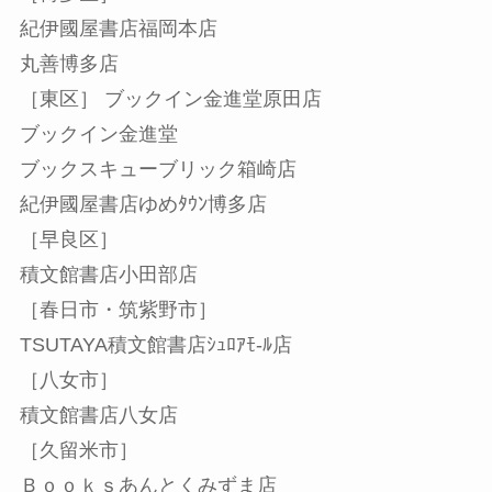
紀伊國屋書店福岡本店
丸善博多店
［東区］ ブックイン金進堂原田店
ブックイン金進堂
ブックスキューブリック箱崎店
紀伊國屋書店ゆめﾀｳﾝ博多店
［早良区］
積文館書店小田部店
［春日市・筑紫野市］
TSUTAYA積文館書店ｼｭﾛｱﾓ-ﾙ店
［八女市］
積文館書店八女店
［久留米市］
Ｂｏｏｋｓあんとくみずま店