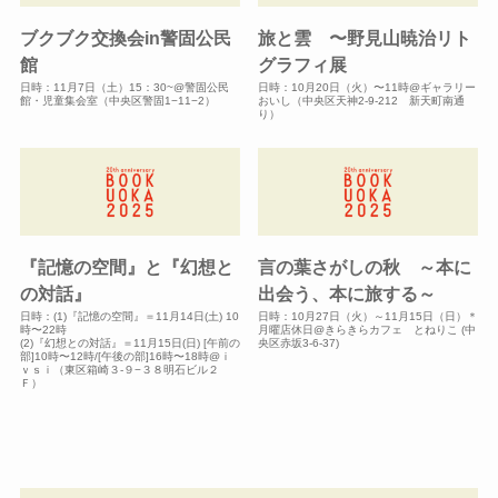
ブクブク交換会in警固公民
旅と雲 〜野見山暁治リト
館
グラフィ展
日時：11月7日（土）15：30~@警固公民
日時：10月20日（火）〜11時@ギャラリー
館・児童集会室（中央区警固1−11−2）
おいし（中央区天神2-9-212 新天町南通
り）
『記憶の空間』と『幻想と
言の葉さがしの秋 ～本に
の対話』
出会う、本に旅する～
日時：(1)『記憶の空間』＝11月14日(土) 10
日時：10月27日（火）～11月15日（日）＊
時〜22時
月曜店休日@きらきらカフェ とねりこ (中
(2)『幻想との対話』＝11月15日(日) [午前の
央区赤坂3-6-37)
部]10時〜12時/[午後の部]16時〜18時@ｉ
ｖｓｉ（東区箱崎３-９−３８明石ビル２
Ｆ）