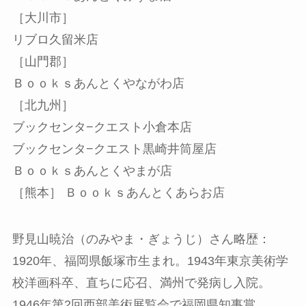
［大川市］
リブロ久留米店
［山門郡］
Ｂｏｏｋｓあんとくやながわ店
［北九州］
ブックセンタ−クエスト小倉本店
ブックセンタ−クエスト黒崎井筒屋店
Ｂｏｏｋｓあんとくやまが店
［熊本］ Ｂｏｏｋｓあんとくあらお店
野見山暁治（のみやま・ぎょうじ）さん略歴：
1920年、福岡県飯塚市生まれ。1943年東京美術学
校洋画科卒、直ちに応召、満州で発病し入院。
1946年第2回西部美術展覧会で福岡県知事賞、