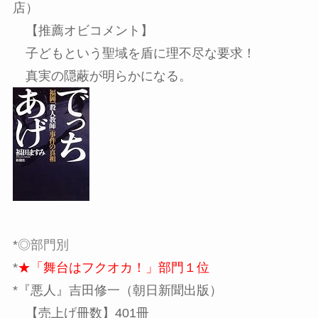
店）
【推薦オビコメント】
子どもという聖域を盾に理不尽な要求！
真実の隠蔽が明らかになる。
*
◎部門別
*
★「舞台はフクオカ！」部門１位
*『悪人』吉田修一（朝日新聞出版）
【売上げ冊数】401冊