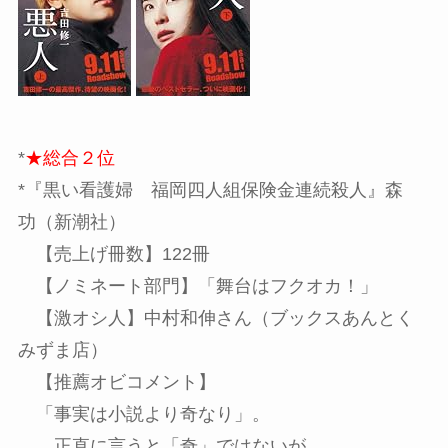
*
★総合２位
*『黒い看護婦 福岡四人組保険金連続殺人』森
功（新潮社）
【売上げ冊数】122冊
【ノミネート部門】「舞台はフクオカ！」
【激オシ人】中村和伸さん（ブックスあんとく
みずま店）
【推薦オビコメント】
「事実は小説より奇なり」。
正直に言うと「奇」ではないが、