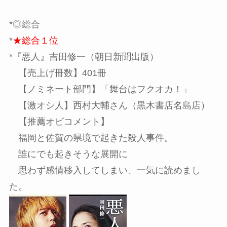
*
◎総合
*
★総合１位
*『悪人』吉田修一（朝日新聞出版）
【売上げ冊数】401冊
【ノミネート部門】「舞台はフクオカ！」
【激オシ人】西村大輔さん（黒木書店名島店）
【推薦オビコメント】
福岡と佐賀の県境で起きた殺人事件。
誰にでも起きそうな展開に
思わず感情移入してしまい、一気に読めまし
た。