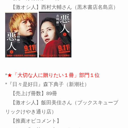
【激オシ人】西村大輔さん（黒木書店名島店）
*
★「大切な人に贈りたい１冊」部門１位
*『日々是好日』森下典子（新潮社）
【売上げ冊数】89冊
【激オシ人】飯田美佳さん（ブックスキューブ
リックけやき通り店）
【推薦オビコメント】