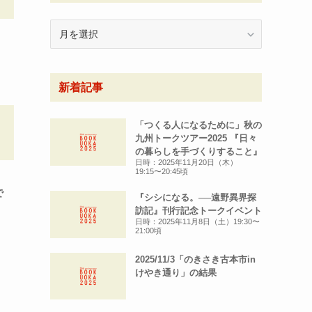
月
別
ア
ー
新着記事
カ
イ
ブ
「つくる人になるために」秋の
九州トークツアー2025 『日々
の暮らしを手づくりすること』
日時：2025年11月20日（木）
19:15〜20:45頃
で
『シシになる。──遠野異界探
訪記』刊行記念トークイベント
日時：2025年11月8日（土）19:30〜
21:00頃
2025/11/3「のきさき古本市in
けやき通り」の結果